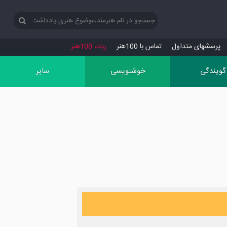
پرسش‏های متداول
تماس با 100هنر
ربات 100هنر
گویندگی
خوشنویسی
سایر