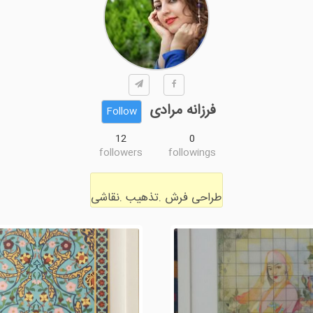
فرزانه مرادی
Follow
12
0
followers
followings
طراحی فرش .تذهیب .نقاشی