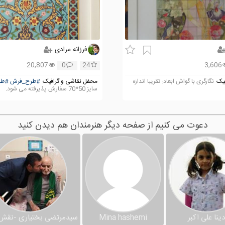
فرزانه مرادی
20,807
0
24
3,606
یک
نگارگری با گواش ابعاد: تقریبا اندازه
محفل نقاشی و گرافیک
#طرح_فرش
#طر
سایز 50*70 سفارش پذیرفته می شود.
دعوت می کنیم از صفحه دیگر هنرمندان هم دیدن کنید
دینا علی اکبر
Mina hashemi
سیدمرتضی بختیاری -نقش