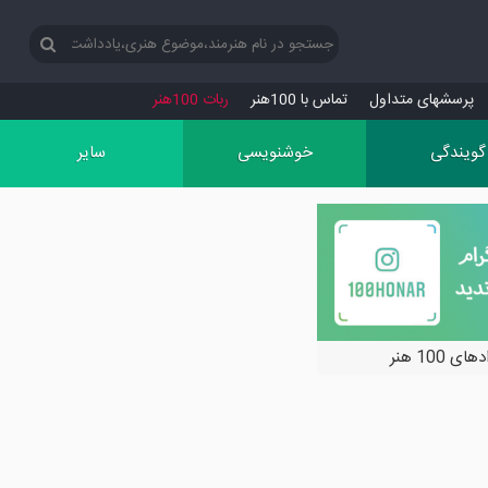
پرسش‏های متداول
تماس با 100هنر
ربات 100هنر
گویندگی
خوشنویسی
سایر
ی 100 هنر