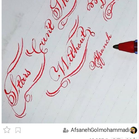
AfsanehGolmohammadi