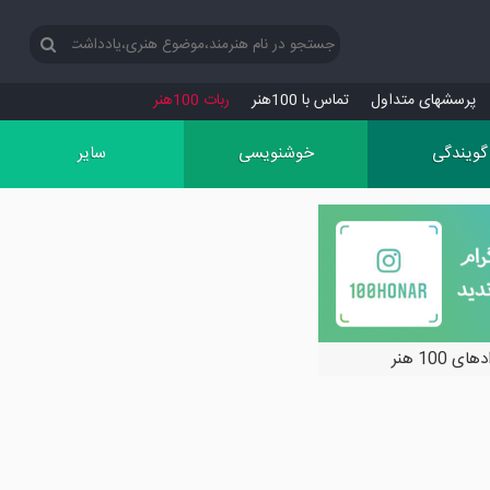
پرسش‏های متداول
تماس با 100هنر
ربات 100هنر
گویندگی
خوشنویسی
سایر
ی 100 هنر