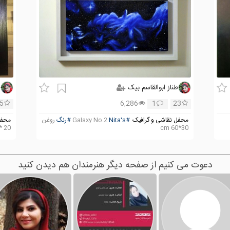
طناز ابوالقاسم بیک
ط
5
6,286
1
23
محفل نقاشی و گرافیک
#Nita's
Galaxy No.2
#رنگ
روغن
محفل
20 * 30 cm
30*60 cm
دعوت می کنیم از صفحه دیگر هنرمندان هم دیدن کنید