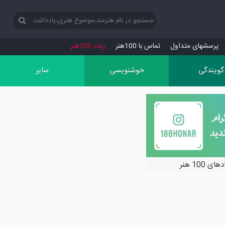
پرسش‏های متداول
تماس با 100هنر
ربات 100هنر
گویندگی
خوشنویسی
سایر
ی 100 هنر