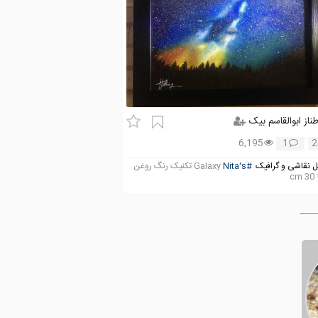
ناز ابوالقاسم بیک
6,195
1
2
 نقاشی و گرافیک
#Nita's
Galaxy تکنیک رنگ روغن