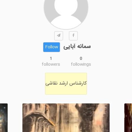
سمانه آبایی
Follow
1
0
followers
followings