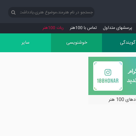
پرسش‏های متداول
تماس با 100هنر
ربات 100هنر
گویندگی
خوشنویسی
سایر
ی 100 هنر