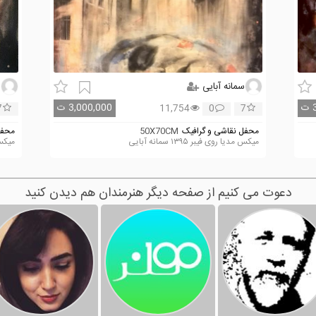
سمانه آبایی
س
ت
3,000,000
ت
7
11,754
0
7
محفل نقاشی و گرافیک
50X70CM
محفل
میکس مدیا روی فیبر ۱۳۹۵ سمانه آبایی
میکس مدی
دعوت می کنیم از صفحه دیگر هنرمندان هم دیدن کنید