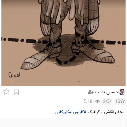
حسین نقیب
5,181
2
10
محفل نقاشی و گرافیک
#کارتون
#کاریکاتور