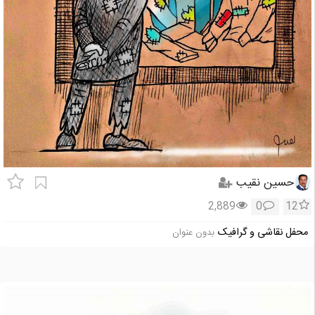
حسین نقیب
2,889
0
12
محفل نقاشی و گرافیک
بدون عنوان