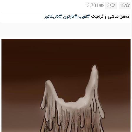
13,701
3
18
محفل نقاشی و گرافیک
#نقیب
#کارتون
#کاریکاتور