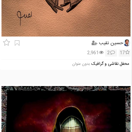
حسین نقیب
2,961
2
17
محفل نقاشی و گرافیک
بدون عنوان