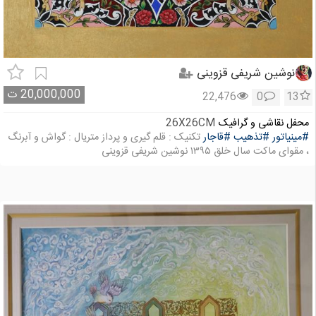
نوشین شریفی قزوینی
20,000,000
ت
22,476
0
13
محفل نقاشی و گرافیک
26X26CM
#مینیاتور
#تذهیب
#قاجار
تکنیک : قلم گیری و پرداز متریال : گواش و آبرنگ
، مقوای ماکت سال خلق ۱۳۹۵ نوشین شریفی قزوینی