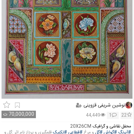
نوشین شریفی قزوینی
70,000,000
ت
44,449
1
22
محفل نقاشی و گرافیک
20X26CM
#آبرنگ
#گواش
#گل
و مرغ
#قطاعی
#تکنیک
قلمگیری و پرداز نام اثر :گل و