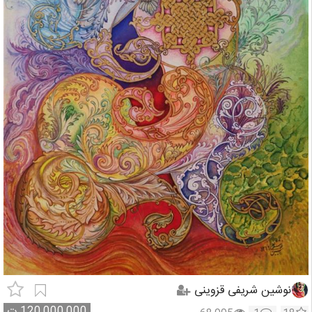
نوشین شریفی قزوینی
120,000,000
ت