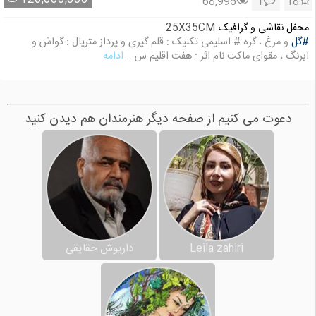
68,995
1
18
محفل نقاشی و گرافیک
25X35CM
#گل
و مرغ ، گره # اسلیمی تکنیک : قلم گیری و پرداز متریال : گواش و
آبرنگ ، مقوای ماکت نام اثر : هفت اقلیم س
... ادامه
دعوت می کنیم از صفحه دیگر هنرمندان هم دیدن کنید
Leila zahiri
داریوش حقایقی