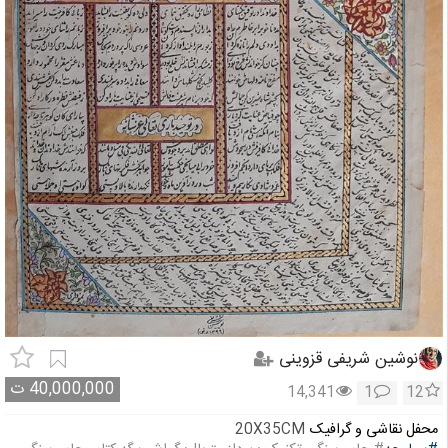
نوشین شریفی قزوینی
40,000,000
ت
14,341
1
12
محفل نقاشی و گرافیک
20X35CM