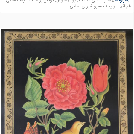
#سرلوحه
# چاپ سنگی تکنیک : پرداز متریال: گواش،برگه کتاب چاپ سنگی
نام اثر: سرلوحه خسرو شیرین نظامی