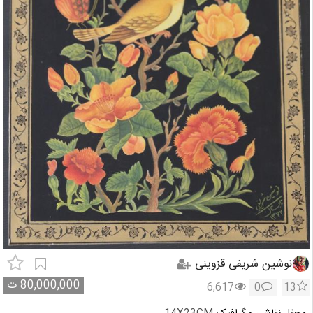
نوشین شریفی قزوینی
80,000,000
ت
6,617
0
13