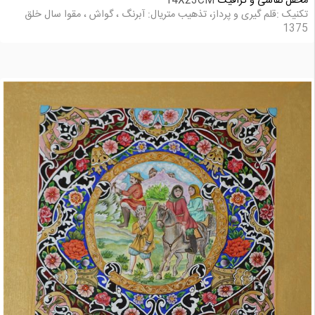
محفل نقاشی و گرافیک
14X23CM
تکنیک :قلم گیری و پرداز، تذهیب متریال: آبرنگ ، گواش ، مقوا سال خلق
1375