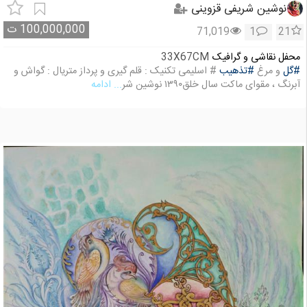
نوشین شریفی قزوینی
100,000,000
ت
71,019
1
21
محفل نقاشی و گرافیک
33X67CM
#گل
و مرغ
#تذهیب
# اسلیمی تکنیک : قلم گیری و پرداز متریال : گواش و
آبرنگ ، مقوای ماکت سال خلق۱۳۹۰ نوشین شر
... ادامه