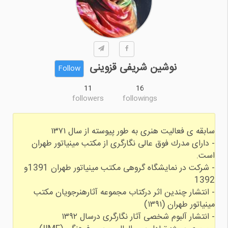
نوشین شریفی قزوینی
Follow
11
16
followers
followings
- داراى مدرك فوق عالى نگارگرى از مكتب مينياتور طهران
- شرکت در نمايشگاه گروهى مکتب مینیاتور طهران 1391و
- انتشار چندین اثر دركتاب مجموعه آثارهنرجويان مكتب