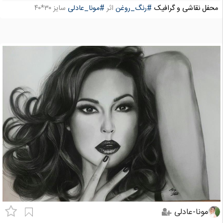
محفل نقاشی و گرافیک
#رنگ_روغن
اثر
#مونا_عادلی
سایز ۳۰*۴۰
مونا-عادلی