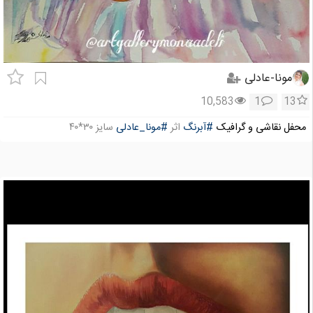
مونا-عادلی
10,583
1
13
محفل نقاشی و گرافیک
#آبرنگ
اثر
#مونا_عادلی
سایز ۳۰*۴۰