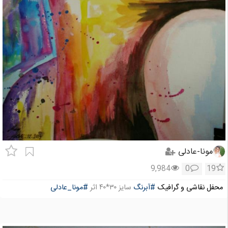
مونا-عادلی
9,984
0
19
محفل نقاشی و گرافیک
#آبرنگ
سایز ۳۰*۴۰ اثر
#مونا_عادلی