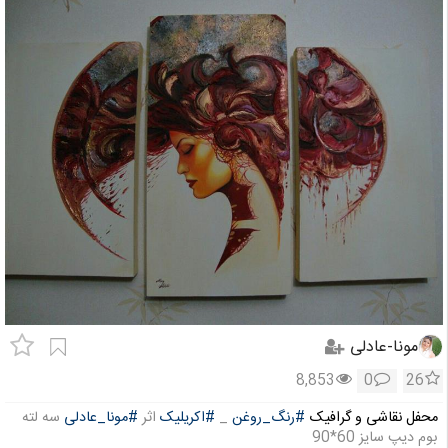
مونا-عادلی
8,853
0
26
محفل نقاشی و گرافیک
#رنگ_روغن
_
#اکریلیک
اثر
#مونا_عادلی
سه لته
بوم دیپ سایز 60*90