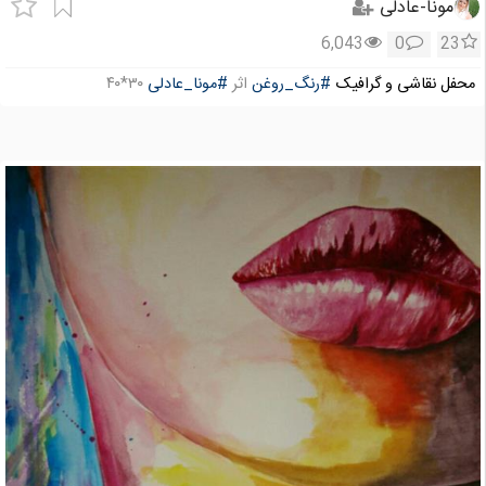
مونا-عادلی
6,043
0
23
محفل نقاشی و گرافیک
#رنگ_روغن
اثر
#مونا_عادلی
۳۰*۴۰