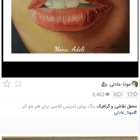
مونا-عادلی
8,462
0
17
محفل نقاشی و گرافیک
رنگ روغن تدریس کلاسی برای هنر جو اثر
#مونا_عادلی