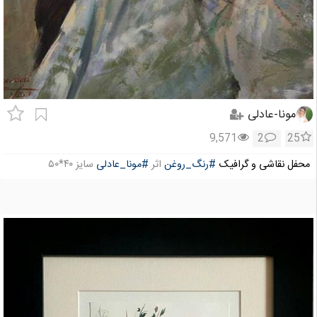
مونا-عادلی
9,571
2
25
محفل نقاشی و گرافیک
#رنگ_روغن
اثر
#مونا_عادلی
سایز ۴۰*۵۰