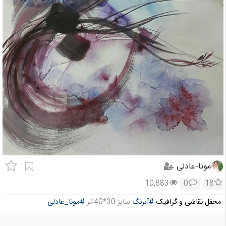
مونا-عادلی
10,883
0
18
محفل نقاشی و گرافیک
#آبرنگ
سایز 30*40اثر
#مونا_عادلی