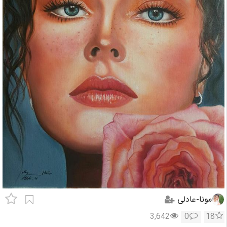
مونا-عادلی
3,642
0
18