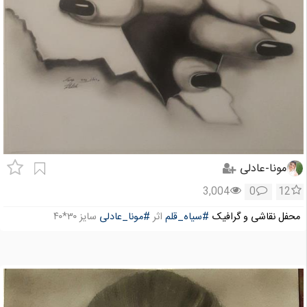
مونا-عادلی
3,004
0
12
محفل نقاشی و گرافیک
#سیاه_قلم
اثر
#مونا_عادلی
سایز ۳۰*۴۰