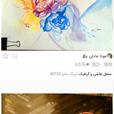
مونا-عادلی
6,576
0
18
محفل نقاشی و گرافیک
آبرنگ سایز 30*40