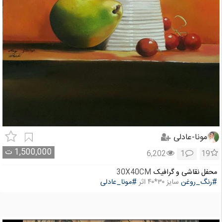
مونا-عادلی
1,500,000
ت
6,202
1
19
محفل نقاشی و گرافیک
30X40CM
#رنگ_روغن
سایز ۳۰*۴۰ اثر
#مونا_عادلی