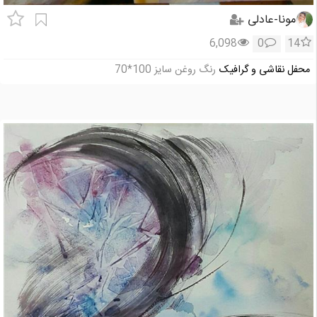
مونا-عادلی
6,098
0
14
محفل نقاشی و گرافیک
رنگ روغن سایز 100*70