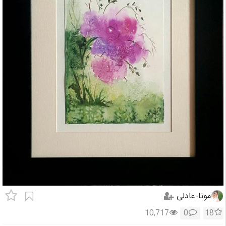
مونا-عادلی
10,717
0
18