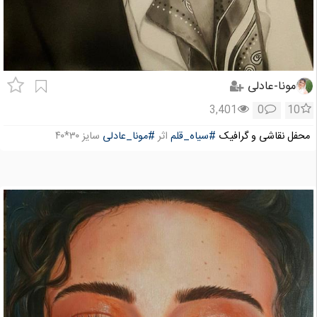
مونا-عادلی
3,401
0
10
محفل نقاشی و گرافیک
#سیاه_قلم
اثر
#مونا_عادلی
سایز ۳۰*۴۰