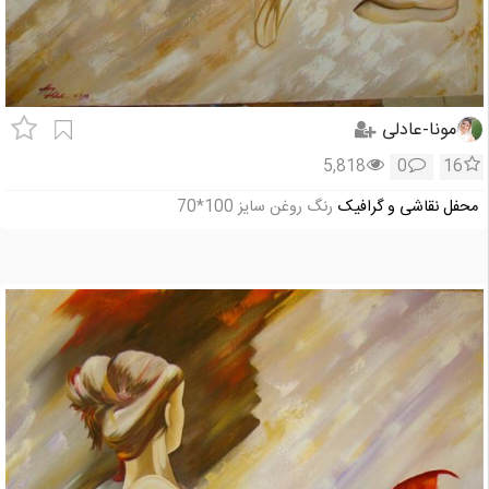
مونا-عادلی
5,818
0
16
محفل نقاشی و گرافیک
رنگ روغن سایز 100*70