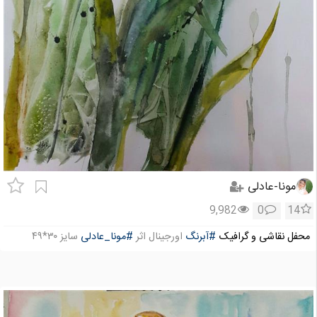
مونا-عادلی
9,982
0
14
محفل نقاشی و گرافیک
#آبرنگ
اورجینال اثر
#مونا_عادلی
سایز ۳۰*۴۹