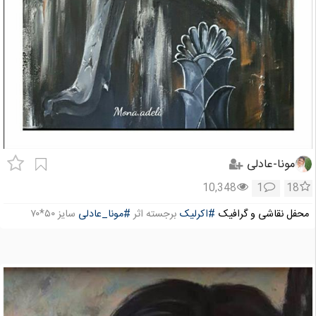
مونا-عادلی
10,348
1
18
محفل نقاشی و گرافیک
#اکرلیک
برجسته اثر
#مونا_عادلی
سایز ۵۰*۷۰