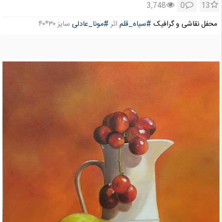
3,748
0
13
محفل نقاشی و گرافیک
#سیاه_قلم
اثر
#مونا_عادلی
سایز ۳۰*۴۰