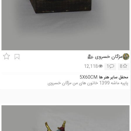
مژگان خسروی
12,118
1
8
محفل سایر هنر ها
5X60CM
پاپیه ماشه 1399 خاتون های من مژگان خسروی