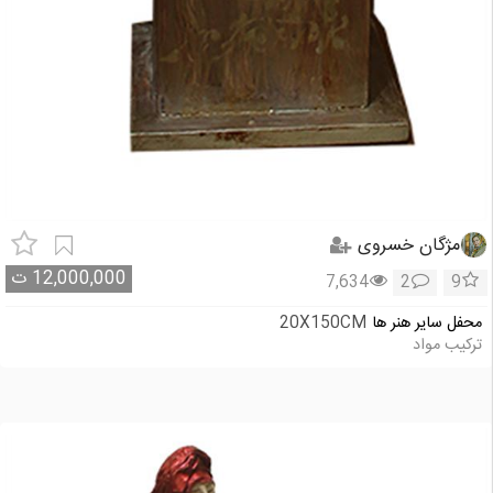
مژگان خسروی
12,000,000
ت
7,634
2
9
محفل سایر هنر ها
20X150CM
ترکیب مواد