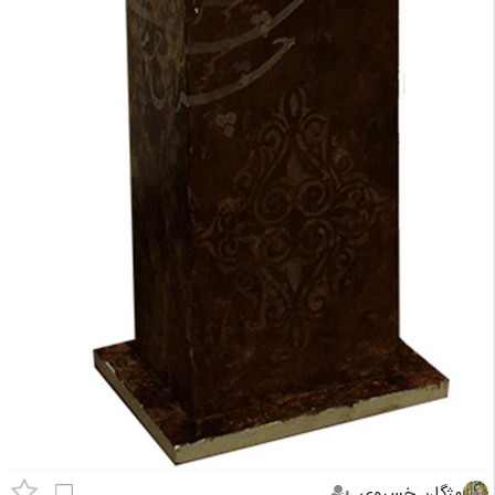
مژگان خسروی