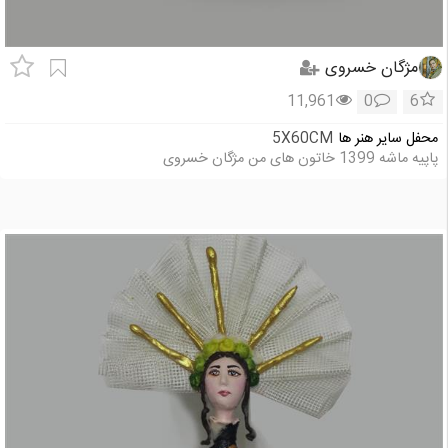
مژگان خسروی
11,961
0
6
محفل سایر هنر ها
5X60CM
پاپیه ماشه 1399 خاتون های من مژگان خسروی