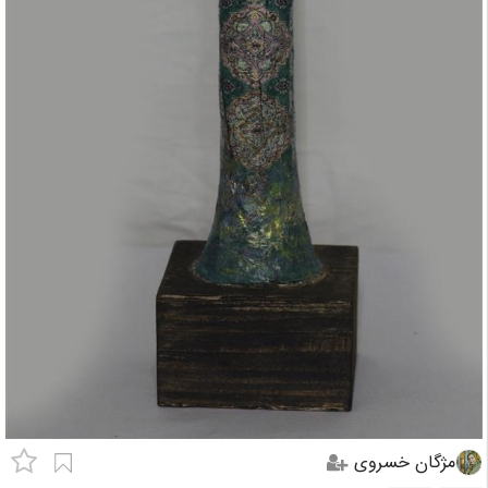
مژگان خسروی