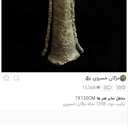
مژگان خسروی
15,568
0
10
محفل سایر هنر ها
7X130CM
ترکیب مواد 1398 ملکه مژگان خسروی