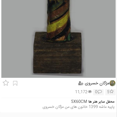
مژگان خسروی
11,172
0
5
محفل سایر هنر ها
5X60CM
پاپیه ماشه 1399 خاتون های من مژگان خسروی