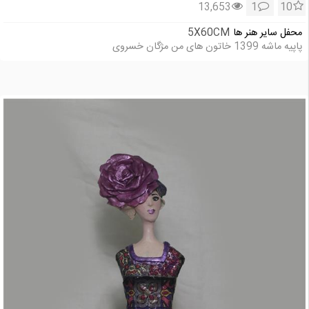
13,653
1
10
محفل سایر هنر ها
5X60CM
پاپیه ماشه 1399 خاتون های من مژگان خسروی