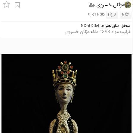
مژگان خسروی
9,816
0
6
محفل سایر هنر ها
5X60CM
ترکیب مواد 1398 ملکه مژگان خسروی