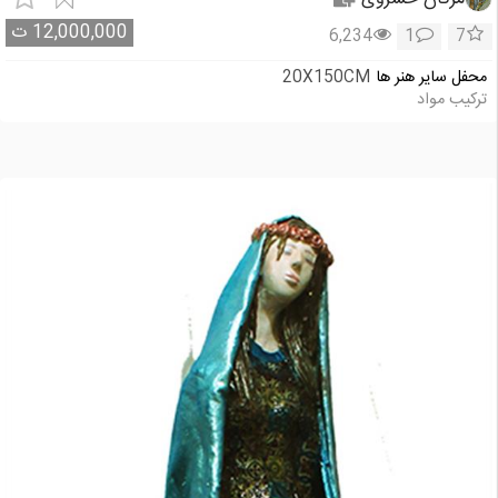
12,000,000
ت
6,234
1
7
محفل سایر هنر ها
20X150CM
ترکیب مواد