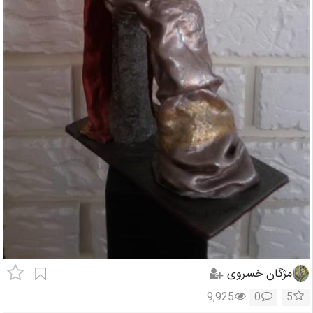
مژگان خسروی
9,925
0
5