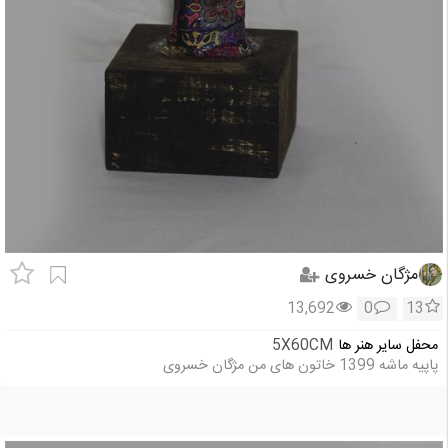
مژگان خسروی
13,692
0
13
محفل سایر هنر ها
5X60CM
پاپیه ماشه 1399 خاتون های من مژگان خسروی