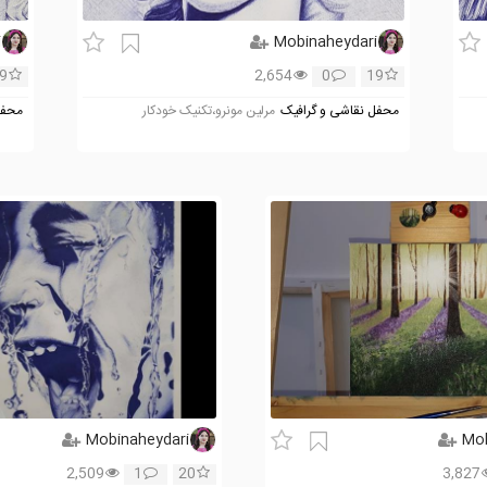
i
Mobinaheydari
9
2,654
0
19
محفل نقاشی و گرافیک
مرلین مونرو،تکنیک خودکار
محفل
Mobinaheydari
Mob
2,509
1
20
3,827