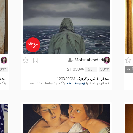
فروخته
شد
i
Mobinaheydari
ت
0
21,038
6
38
محفل نقاشی و گرافیک
120X80CM
محفل
نام اثر:دریای تنها
#فروخته_شد
رنگ روغن،ابعاد ۱.۲۰در ۸۰
رنگ 