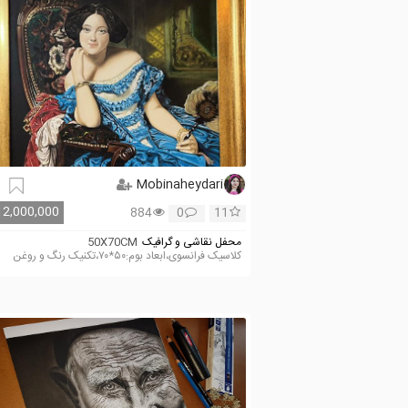
Mobinaheydari
12,000,000
884
0
11
محفل نقاشی و گرافیک
50X70CM
کلاسیک فرانسوی،ابعاد بوم:۵۰*۷۰،تکنیک رنگ و روغن