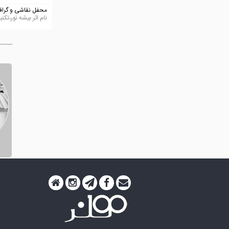
محفل نقاشی و گراف
نام اثر:بیشه نور،تکنیک