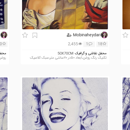
i
Mobinaheydari
0
2,455
1
18
محفل نقاشی و گرافیک
50X70CM
محفل
تکنیک رنگ روغن،ابعاد ۵۰در ۷۰سانتی متر،سبک کلاسیک
روغن