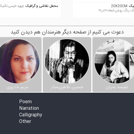
یک
20X20CM
محفل نقاشی و گرافیک
چهره خیس،تکنیک 
 رنگ روغن،ابعاد۲۰در۲۰
دعوت می کنیم از صفحه دیگر هنرمندان هم دیدن کنید
نفیسه عمران
حسین طاهرپرستار
مریم خدیوی
Poem
Narration
Calligraphy
Other