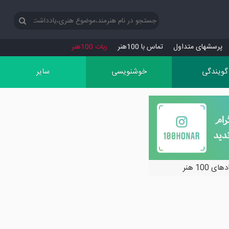
پرسش‏های متداول
تماس با 100هنر
ربات 100هنر
گویندگی
خوشنویسی
سایر
ی 100 هنر