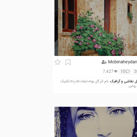
Mobinaheydar
7,427
10
3
 نقاشی و گرافیک
نام اثر:گل بوته،ابعاد۵۰در۷۰،تکنیک
روغن