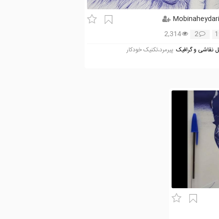
Mobinaheydar
2,314
2
1
 نقاشی و گرافیک
پیرمرد،تکنیک خودکار