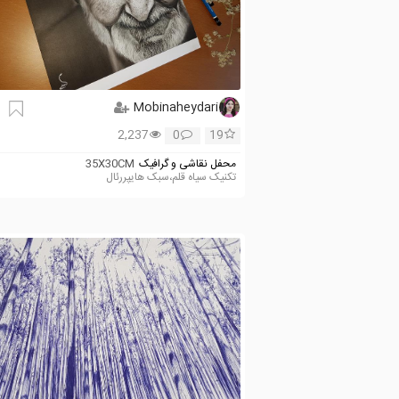
Mobinaheydari
2,237
0
19
محفل نقاشی و گرافیک
35X30CM
تکنیک سیاه قلم،سبک هایپررئال