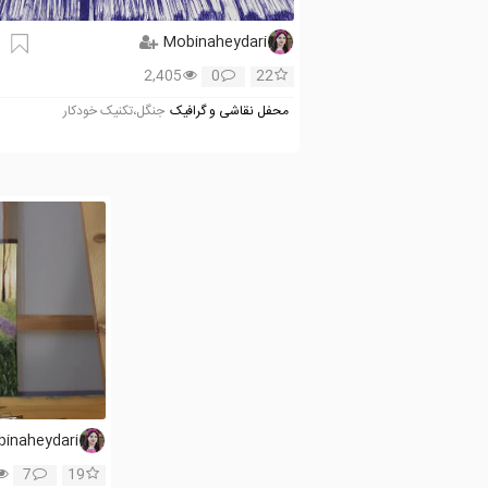
Mobinaheydari
2,405
0
22
محفل نقاشی و گرافیک
جنگل،تکنیک خودکار
inaheydari
7
19