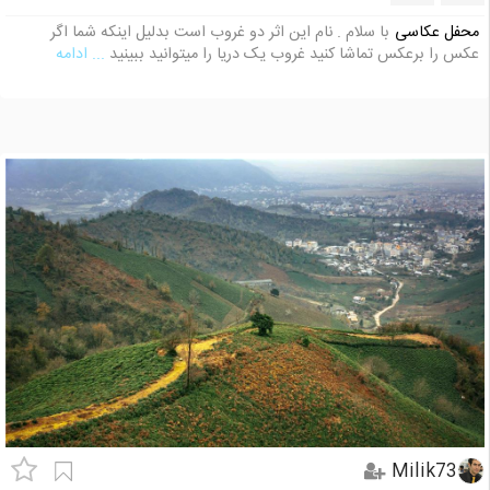
محفل عکاسی
با سلام . نام این اثر دو غروب است بدلیل اینکه شما اگر
عکس را برعکس تماشا کنید غروب یک دریا را میتوانید ببینید
... ادامه
Milik73