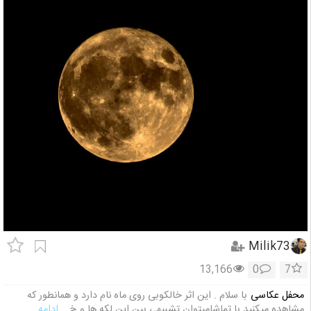
Milik73
13,166
0
7
محفل عکاسی
با سلام . این اثر خالکوبی روی ماه نام دارد و همانطور که
مشاهده میکنید با تماشامیتوان تشبیهی بین این لکه ها و خ
... ادامه