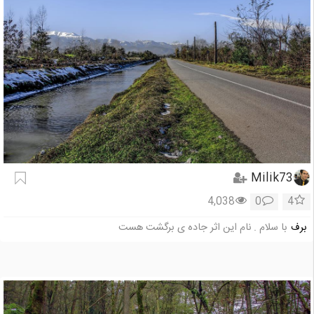
Milik73
4,038
0
4
برف
با سلام . نام این اثر جاده ی برگشت هست