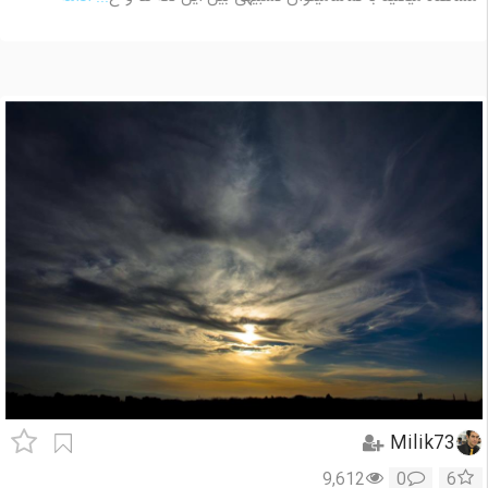
Milik73
9,612
0
6