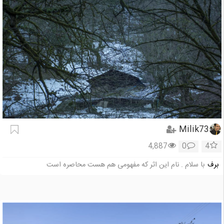
Milik73
4,887
0
4
برف
با سلام . نام این اثر که مفهومی هم هست محاصره است