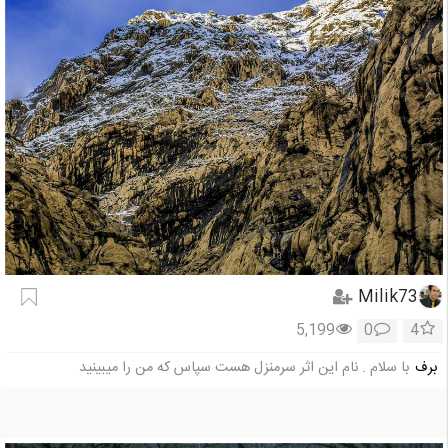
Milik73
5,199
0
4
برف
با سلام . نام این اثر سرمنزل هست سپاس که من را میبینید