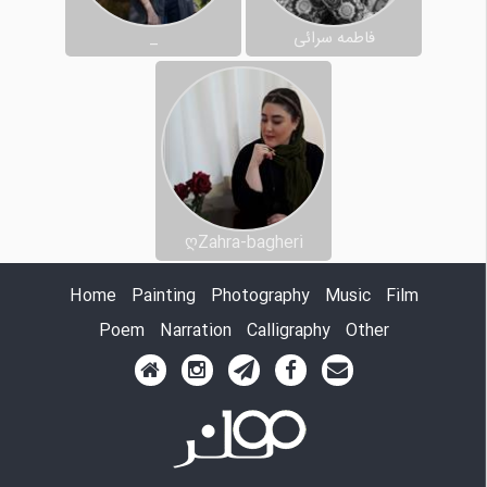
فاطمه سرائی
_
ღZahra-bagheri
Home
Painting
Photography
Music
Film
Poem
Narration
Calligraphy
Other