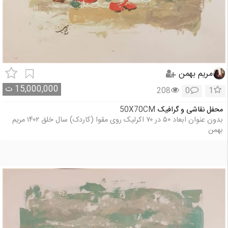
مریم بهمن
15,000,000
ت
208
0
1
محفل نقاشی و گرافیک
50X70CM
بدون عنوان ابعاد ۵۰ در ۷۰ اکرلیک روی مقوا (کاردک) سال خلق ۱۴۰۲ مریم
بهمن