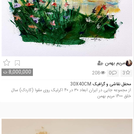
مریم بهمن
8,000,000
ت
208
0
3
محفل نقاشی و گرافیک
30X40CM
از مجموعه جایی در ایران ابعاد ۳۰ در ۴۰ اکرلیک روی مقوا (کاردک) سال
خلق ۱۴۰۰ مریم بهمن