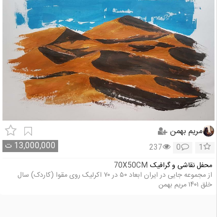
مریم بهمن
13,000,000
ت
237
0
1
محفل نقاشی و گرافیک
70X50CM
از مجموعه جایی در ایران ابعاد ۵۰ در ۷۰ اکرلیک روی مقوا (کاردک) سال
خلق ۱۴۰۱ مریم بهمن