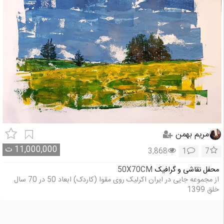
مریم بهمن
11,000,000
ت
3,868
1
7
محفل نقاشی و گرافیک
50X70CM
از مجموعه جایی در ایران اکرلیک روی مقوا (کاردک) ابعاد 50 در 70 سال
خلق 1399