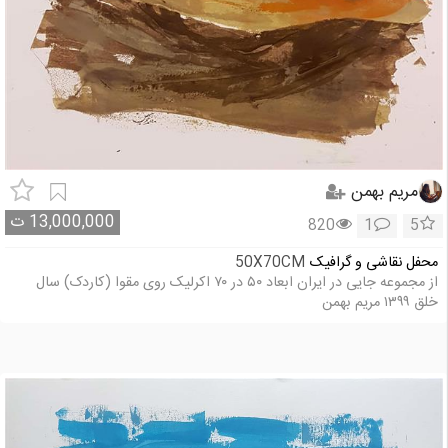
مریم بهمن
13,000,000
ت
820
1
5
محفل نقاشی و گرافیک
50X70CM
از مجموعه جایی در ایران ابعاد ۵۰ در ۷۰ اکرلیک روی مقوا (کاردک) سال
خلق ۱۳۹۹ مریم بهمن