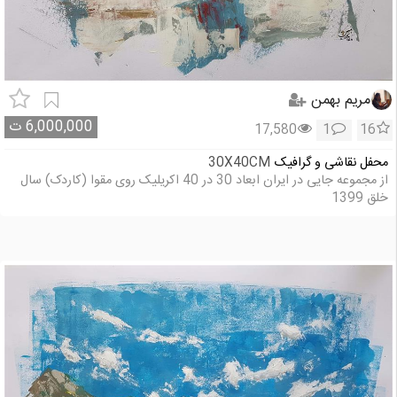
مریم بهمن
6,000,000
ت
17,580
1
16
محفل نقاشی و گرافیک
30X40CM
از مجموعه جایی در ایران ابعاد 30 در 40 اکریلیک روی مقوا (کاردک) سال
خلق 1399