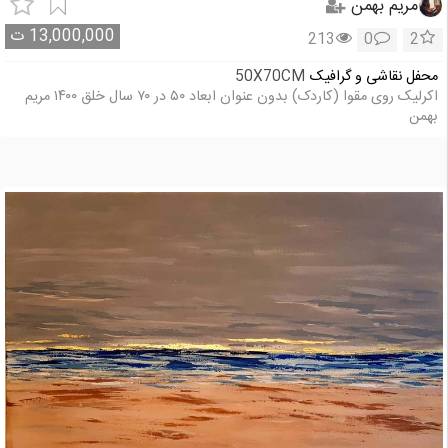
مریم بهمن
13,000,000
ت
213
0
2
محفل نقاشی و گرافیک
50X70CM
اکرلیک روی مقوا (کاردک) بدون عنوان ابعاد ۵۰ در ۷۰ سال خلق ۱۴۰۰ مریم
بهمن