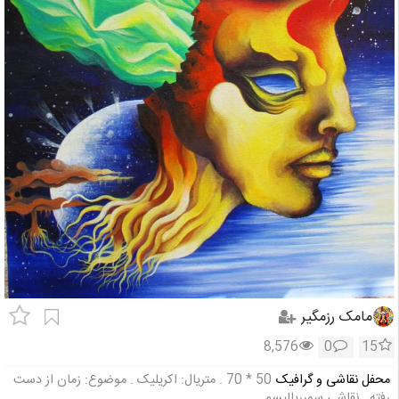
مامک رزمگیر
8,576
0
15
محفل نقاشی و گرافیک
50 * 70 . متریال: اکریلیک . موضوع: زمان از دست
رفته . نقاشی سورریالیسم