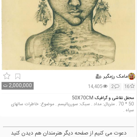
مامک رزمگیر
2,000,000
ت
14,405
2
16
محفل نقاشی و گرافیک
50X70CM
50 * 70 . متریال: مداد . سبک: سورریالیسم . موضوع: خاطرات سالهای
سیاه .
دعوت می کنیم از صفحه دیگر هنرمندان هم دیدن کنید