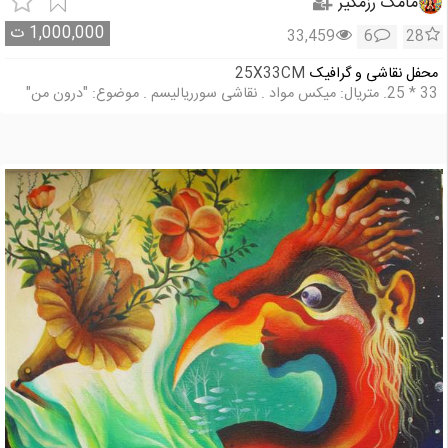
مامک رزمگیر
1,000,000
ت
33,459
6
28
محفل نقاشی و گرافیک
25X33CM
33 * 25. متریال: میکس مواد . نقاشی سورریالیسم . موضوع: "درون من"