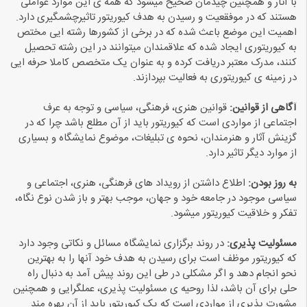
با آثار و همچنین چیدمان صحیح میشود که همه ی این موارد عواملی
هستند که در موفقعیت و رسیدن به هدف کیوریتور تاثیرچشمگیری دارد.
اهمیت این موضع باعث شده که در برخی از کشورها رشته ایی مختص
به کیوریتوری ایجاد شده که علاقمندان میتوانند در این رشته تحصیل
کنند، مدرک معتبر دریافت کرده و به عنوان یک متخصص کاملا حرفه ایی
در زمینه ی کیوریتوری به فعالیت بپردازند.
آگاهی از قوانین:
قوانین هنری، فرهنگی، سیاسی و توجه به عرف
اجتماعی از مواردی است که کیوریتور باید از آن مطلع باشد چرا که در
گزینش آثار و هنرمندان، نحوه ی تبلیغات، موضوع نمایشگاه و بسیاری
از موارد دیگر تاثیر دارد.
به روز بودن:
اطلاع داشتن از رویداد های فرهنگی، هنری، اجتماعی و
سیاسی موجود در جامعه خود و جهان، موجب بهتر و باز شدن نوع نگاه،
تفکر و خلاقیت کیوریتور میشود.
مسئولیت پذیری:
در روند برگزاری نمایشگاه مسائل و نکاتی وجود دارد
که کیوریتور موظف است برای رسیدن به هدف خود آنها را به بهترین
نحو انجام دهد و اگر مشکلی در طی این روند پیش آمد به دنبال راه
حلی برای آن باشد، لذا روحیه ی مسئولیت پذیری، عملگرایی و همچنین
مشورت پذیری از مواردی است که یک کیوریتور باید از آن بهره مند