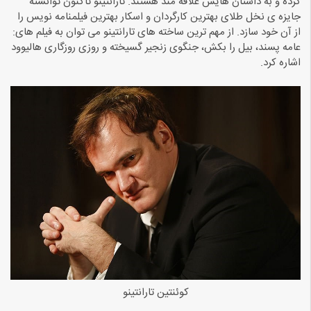
کرده و به داستان هایش علاقه مند هستند. تارانتینو تاکنون توانسته
جایزه ی نخل طلای بهترین کارگردان و اسکار بهترین فیلمنامه نویس را
از آن خود سازد. از مهم ترین ساخته های تارانتینو می توان به فیلم های:
عامه پسند، بیل را بکش، جنگوی زنجیر گسیخته و روزی روزگاری هالیوود
اشاره کرد.
کوئنتین تارانتینو