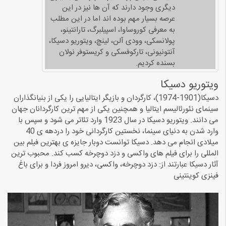
دیگری وجود دارند که آن ها نیز در این
عرصه بسیار مهم بوده اند اما در این مطلب
به معرفی کوروساوا، اسپیلبرگ، تارانتینو،
پولانسکی، وودی آلن، لینچ، ویتوریو دسیکا،
آنتونیونی، تارکوفسکی و کریستوفر نولان
بسنده کردیم.
ویتوریو دسیکا
دسیکا(1901-1974)، کارگردان و بازیگر ایتالیایی را یکی از بنیانگذاران
سینمای نئورئالیسم ایتالیا و همچنین یکی از مهم ترین کارگردانان جهان
می دانند. ویتوریو دسیکا در سال 1923 وارد تئاتر می شود و سپس با
وارد شدن به دنیای سینما، نخستین کارگردانی خود را دردهه ی 40
میلادی انجام می دهد. دسیکا توانست دوبار جایزه ی بهترین فیلم بین
المللی را برای فیلم های واکسی و دزد دوچرخه کسب کند. محبوب ترین
آثار دسیکا عبارتند از: دزد دوچرخه، واکسی، دیرو امروز فردا و برای باغ
فینزی کوینتینی