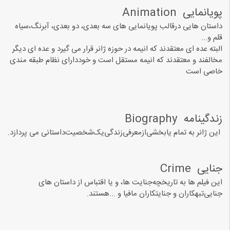
ﭘﻮﯾﺎﻧﻤﺎﯾﯽ ‏ Animation
ﺩﺍﺳﺘﺎﻥ ﻫﺎﯾﯽ ﺩﺭﻗﺎﻟﺐ ﭘﻮﯾﺎﻧﻤﺎﯾﯽ ﻫﺎﯼ ﺳﻪ ﺑﻌﺪﯼ، ﺩﻭ ﺑﻌﺪﯼ، ﺁﺑﺮﻧﮓ،ﺳﯿﺎﻩ
ﻗﻠﻢ ﻭ...
البته عده ای معتقدند که انیمه در حوزه ژانر قرار می گیرد و عده ای دیگر
مخالفند و معتقدند که انیمه مستقل است و خوددارای نظام طبقه مندی
خاصی است
ﺯﻧﺪﮔﯿﻨﺎﻣﻪ ‏ Biography‏
این ژانر ﺑﻪ ﺗﻤﺎﻡ یاﺑﺨﺸﯽﺍﺯﻣﻌﺮﻓﯽﺯﻧﺪﮔﯽﯾﮏﺷﺨﺼﯿﺖﺩﺍﺳﺘﺎﻧﯽ ﻣﯽ ﭘﺮﺩﺍﺯﺩ.
ﺟﻨﺎﯾﯽ ‏ Crime ‏
ﺍﯾﻦ ﻓﯿﻠﻢ ﻫﺎ ﺑﻪ ﺗﺎﺭﯾﺨﭽﻪﺟﻨﺎﯾﺖ ﻫﺎ، ﻭ ﯾﺎ ﺍﻗﺘﺒﺎﺱ ﺍﺯ ﺩﺍﺳﺘﺎﻥ ﻫﺎﯼ
ﺟﻨﺎﯾﯽﺗﺒﻬﮑﺎﺭﺍﻥ ﻭ ﺟﻨﺎﯾﺘﮑﺎﺭﺍﻥ ﻣﺎﻓﯿﺎ ﻭ ...ﻫﺴﺘﻨﺪ.