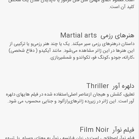
ﺍﺳﺖ.معمولا اتفاق مهمی مثل قتل مرموز یا ناپدیدن شدن یک شخص
کلید آن است.
ﻫﻨﺮﻫﺎﯼ ﺭﺯﻣﯽ ‏ Martial arts
ﺩﺍﺳﺘﺎﻥ ﺩﺭﻫﻨﺮﻫﺎﯼ ﺭﺯﻣﯽ ﺳﯿﺮ ﻣﯿﮑﻨﺪ. ﯾﮏ ﯾﺎ ﭼﻨﺪ ﻫﻨﺮ ﺭﺯﻣﯽﻭ ﯾﺎ ﺗﺮﮐﯿﺒﯽ ﺍﺯ
ﺍﯾﻦ ﻫﻨﺮﻫﺎ ﺩﺭ ﺍﯾﻦ ﮊﺍﻧﺮ ﻣﺸﺎﻫﺪﻩ ﻣﯽﺷﻮﺩ. ﻣﺎﻧﻨﺪ ﺁﯾﮑﯿﺪﻭ ‏( ﺩﻓﺎﻉ ﺷﺨﺼﯽ‏)
،ﮐﺎﺭﺍﺗﻪ، ﺟﻮﺩو ،کونگ فو، ﺗﮑﻮﺍﻧﺪﻭ ﻭ ﺷﻤﺸﯿﺮﺑﺎﺯﯼ.
ﺩﻟﻬﺮﻩ ﺁﻭﺭ ‏ Thriller‏
ﺗﻌﻠﯿﻖ، ﮐﺸﺶ ﻭ ﻫﯿﺠﺎﻥ ازعناصر ﺍﺻﻠﯽﺍﺳﺘﻔﺎﺩﻩ ﺷﺪﻩ در فیلم هایهای دلهره
آور ﺍﺳﺖ. ﺍﯾﻦ ﮊﺍﻧﺮ ﺩﺭ ﺯﯾﺮﺭﺩه ﮊﺍﻧﺮﻫﺎﯼﺭﺍﺯﺁﻟﻮﺩ ﻭ ﺟﻨﺎﯾﯽ ﻣﺤﺴﻮﺏ ﻣﯽ ﺷﻮﺩ.
ﻓﯿﻠﻢ ﻧﻮﺁﺭ ‏ Film Noir
فیلم نوآر اصطلاحی است در زبان فرانسه ، نوآر به معنای «سیاه یا تیره»