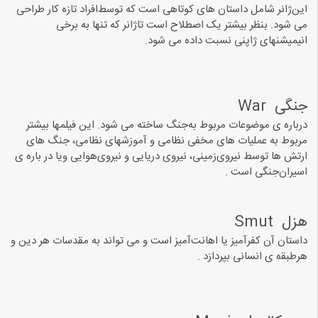
ﺍﯾﻦﮊﺍﻧﺮ ﺷﺎﻣﻞ ﺩﺍﺳﺘﺎﻥ ﻫﺎﯼ ﮐﻮﺗﺎﻫﯽ ﺍﺳﺖ ﮐﻪ ﺗﻮﺳﻂﺍﻓﺮﺍﺩ ﺗﺎﺯﻩ ﮐﺎﺭ ﻃﺮﺍﺣﯽ
ﻣﯽ ﺷﻮﺩ. بنظر بیشتر یک اصطلاح است تاژانر که تنها به برخی
انیمیشنهای ژاپنی نسبت داده می شود.
ﺟﻨﮕﯽ ‏ War
درباره ی ﻣﻮﺿﻮﻋﺎﺕ ﻣﺮﺑﻮﻁ ﺑﻪﺟﻨﮓ ﺳﺎﺧﺘﻪ ﻣﯽ ﺷﻮﺩ. ﺍﯾﻦ ﻓﯿﻠﻤﻬﺎ ﺑﯿﺸﺘﺮ
ﻣﺮﺑﻮﻁ به ﻋﻤﻠﯿﺎﺕ ﻫﺎﯼ ﻣﺨﻔﯽ ﻧﻈﺎﻣﯽ ﻭ ﺁﻣﻮﺯشهای ﻧﻈﺎﻣﯽ، ﺟﻨﮓ ﻫﺎﯼ
ﺍﺭﺗﺶ ﻫﺎ ﺗﻮﺳﻂ ﻧﯿﺮﻭﯼﺯﻣﯿﻨﯽ، ﻧﯿﺮﻭﯼ ﺩﺭﯾﺎﯾﯽ ﻭ ﻧﯿﺮﻭﯼﻫﻮﺍﯾﯽ ویا در باره ی
ﺍﺳﯿﺮﺍﻥﺟﻨﮕﯽ ﺍﺳﺖ .
ﻫﺰﻝ ‏ Smut‏
ﺩﺍﺳﺘﺎﻥ ﺁﻥ ﮐﻔﺮﺁﻣﯿﺰ ﯾﺎ ﺍﻫﺎﻧﺖﺁﻣﯿﺰ ﺍﺳﺖ ﻭ ﻣﯽ ﺗﻮﺍﻧﺪ ﺑﻪ ﻣﻘﺪﺳﺎﺕ ﻫﺮ ﺩﯾﻦ ﻭ
ﻫﺮﻃﺒﻘه ی ﺍﻧﺴﺎﻧﯽ ﺑﭙﺮﺩﺍﺯﺩ .