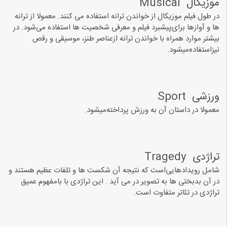
ﻣﻮﺯﯾﮑﺎﻝ ‏ Musical
ﺩﺭ ﻃﻮﻝ ﻓﯿﻠﻢ موزیکال ﺍﺯ ﺧﻮﺍﻧﺪﻥ ﺗﺮﺍﻧﻪ ﺍﺳﺘﻔﺎﺩﻩ ﻣﯽ ﮐﻨﻨﺪ. معمولا ﺍﺯ ﺗﺮﺍﻧﻪ
ﻫﺎ ﻭ ﺁﻭﺍﺯﻫﺎ ﺑﺮﺍﯼﭘﯿﺸﺒﺮﺩ ﻓﯿﻠﻢ ﻭ ﻣﻌﺮﻓﯽ ﺷﺨﺼﯿﺖ ﻫﺎ ﺍﺳﺘﻔﺎﺩﻩ ﻣﯽﺷﻮﺩ. ﺩﺭ
ﺑﯿﺸﺘﺮ ﻣﻮﺍﺭﺩ ﻫﻤﺮﺍﻩ ﺑﺎ ﺧﻮﺍﻧﺪﻥ ﺗﺮﺍﻧﻪ ﺍﺯﻋﻨﺎﺻﺮ ﻃﻨﺰ، ﻣﻮﺳﯿﻘﯽ ﻭ ﺭﻗﺺ
ﻧﯿﺰﺍﺳﺘﻔﺎﺩﻩﻣﯿﺸﻮﺩ.
ﻭﺭﺯﺷﯽ ‏ Sport
معمولا در داستان آن ﺑﻪ ﻭﺭﺯﺵ ﭘﺮﺩﺍﺧﺘﻪﻣﯿﺸﻮﺩ.
ﺗﺮﺍﮊﺩﯼ ‏ Tragedy
ﺷﺎﻣﻞ ﺭﻭﯾﺪﺍﺩﻫﺎﯾﯽﺍﺳﺖ ﮐﻪ ﻧﺘﯿﺠﻪ ﺁﻥ ﺷﮑﺴﺖ ﻫﺎ ﻭ ﺗﻠﻔﺎﺕ ﻋﻈﯿﻢ ﻫﺴﺘﻨﺪ ﻭ
ﺩﺭ ﺁﻥ ﺑﺪﺑﺨﺘﯽ ﻫﺎ ﺑﻪ ﺗﺼﻮﯾﺮ ﺩﺭ می آید . این تراژدی با بامفهوم عمیق
تراژدی در تئاتر متفاوت است.