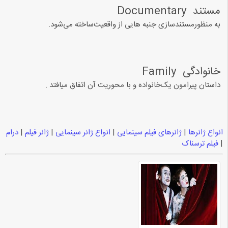
ﻣﺴﺘﻨﺪ ‏ Documentary
ﺑﻪ ﻣﻨﻈﻮﺭﻣﺴﺘﻨﺪﺳﺎﺯﯼ ﺟﻨﺒﻪ ﻫﺎﯾﯽ ﺍﺯ ﻭﺍﻗﻌﯿﺖﺳﺎﺧﺘﻪ ﻣﯽﺷﻮﺩ.
ﺧﺎﻧﻮﺍﺩﮔﯽ ‏ Family‏
ﺩﺍﺳﺘﺎﻥ ﭘﯿﺮﺍﻣﻮﻥ ﯾﮏﺧﺎﻧﻮﺍﺩﻩ ﻭ ﺑﺎ ﻣﺤﻮﺭﯾﺖ ﺁﻥ ﺍﺗﻔﺎﻕ ﻣﯿﺎﻓﺘﺪ .
انواع ژانرها
|
ژانرهای فیلم سینمایی
|
انواع ژانر سینمایی
|
ژانر فیلم
|
درام
|
فیلم ترسناک