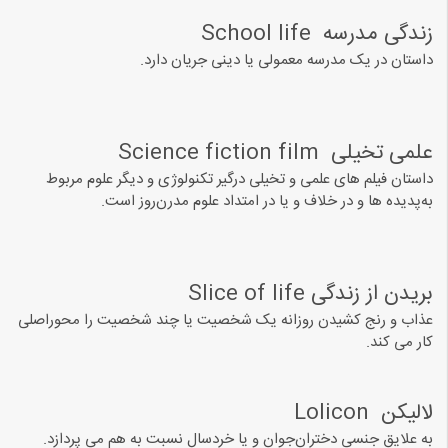
ﺯﻧﺪﮔﯽ ﻣﺪﺭﺳﻪ ‏ School life
ﺩﺍﺳﺘﺎﻥ ﺩﺭ ﯾﮏ ﻣﺪﺭﺳﻪ معمولی یا دینی ﺟﺮﯾﺎﻥ ﺩﺍﺭﺩ.
ﻋﻠﻤﯽ ﺗﺨﯿﻠﯽ ‏ Science fiction film
ﺩﺍﺳﺘﺎﻥ فیلم های علمی و تخیلی ﺩﺭﮔﯿﺮ ﺗﮑﻨﻮﻟﻮﮊﯼ ﻭ ﺩﯾﮕﺮ ﻋﻠﻮﻡ ﻣﺮﺑﻮﻁ
ﺑﻪﭘﺪﯾﺪﻩ ﻫﺎ ﻭ ﺩﺭ ﺧﻼﻑ ﻭ ﯾﺎ ﺩﺭ ﺍﻣﺘﺪﺍﺩ ﻋﻠﻮﻡ ﻣﺪﺭﻥﺭﻭﺯ ﺍﺳﺖ.
ﺑﺮﯾﺪﻥ ﺍﺯ ﺯﻧﺪﮔﯽ Slice of life‏
ﻋﺬﺍﺏ ﻭ ﺭﻧﺞ کشیدن ﺭﻭﺯﺍﻧﻪ ﯾﮏ شخصیت ﯾﺎ ﭼﻨﺪ ﺷﺨﺼﯿﺖ ﺭﺍ محوراصلی
کار می کند.
ﻻﻟﯿﮑﻦ ‏ Lolicon ‏
ﺑﻪ ﻋﻼﯾﻖ ﺟﻨﺴﯽ ﺩﺧﺘﺮﺍﻥﺟﻮﺍﻥ ﻭ ﯾﺎ ﺧﺮﺩﺳﺎﻝ ﻧﺴﺒﺖ ﺑﻪ ﻫﻢ ﻣﯽ ﭘﺮﺩﺍﺯﺩ.