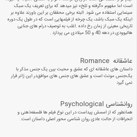
است اما مفهوم «گرفته و تلخ» نیز میدهد که برای تعریف یک سبک
سینمایی استفاده می شود. البته برخی محققان بر این باورند علاوه بر
اینکه یک سبک باشد، یک چرخه از فیلمهایی است که در طول یک دوره
تاریخی معینی از زمان رخ داده .ﺍغلب ﺑه ﺗﻮﺻﯿﻒ ﺩﺭﺍﻡ ﻫﺎﯼ ﺟﻨﺎﯾﯽ
ﻫﺎﻟﯿﻮﻭﺩﯼ در دهه 40 و 50 میلادی می پردازد .
ﻋﺎﺷﻘﺎﻧﻪ ‏ Romance‏
ﺩﺍﺳﺘﺎﻥ ﻫﺎﯼ ﻋﺎﺷﻘﺎﻧﻪ ای ﮐﻪ ﻋﺸﻖ ﻭ ﻣﺤﺒﺖ ﺑﯿﻦ ﯾﮏ ﺟﻨﺲ ﻣﺬﮐﺮ ﺑﺎ
ﯾﮏﺟﻨﺲ ﻣﻮﻧﺚ ﺍﺳﺖ ﻭ ﻋﺸﻖ ﻫﺎﯼ ﺟﻨﺲ ﻫﺎﯼ ﻣﻮﺍﻓﻖﺩﺭ ﺍﯾﻦ ﮊﺍﻧﺮ قرار
نمی گیرد
ﺭﻭﺍﻧﺸﻨﺎﺳﯽ Psychological
همانطور که از اسمش پیداست در این نوع فیلم ها ﻓﻠﺴﻔﻪﺫﻫﻨﯽ ﻭ
ﺍﻧﺤﺮﺍﻓﺎﺕ ﺍﺯ ﺣﺎﻟﺖ ﻋﺎﺩﯼ ﺭﻭﺍﻥ ﺷﻨﺎﺳﯽ ﻣﺤﻮﺭ ﺍﺻﻠﯽ ﺩﺍﺳﺘﺎﻥ ﺍﺳﺖ.