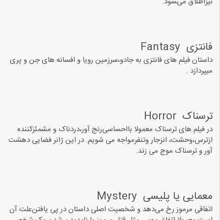
نیزﺍﻃﻼﻕ میﺸﻮﺩ. ‏
ﻓﺎﻧﺘﺰﯼ ‏ Fantasy
ﺩﺍﺳﺘﺎﻥ فیلم های فانتزی ﺑﻪ ﺟﺎﺩﻭ،ﺳﺮﺯﻣﯿﻦ ﺭﻭﯾﺎ ﻭ ﺍﻓﺴﺎﻧﻪ ﻫﺎﯼ ﺟﻦ ﻭ ﭘﺮﯼ
ﻣﯿﭙﺮﺩﺍﺯﺩ .
ﺗﺮﺳﻨﺎﮎ ‏ Horror‏
در فیلم های ترسناک معمولا باﺍﺣﺴﺎﺳﯽﺭﻧﺞ ﺁﻭﺭ،ﺩﺭﺩﻧﺎﮎ ﻭ ﻣﺸﻤﺌﺰﮐﻨﻨﺪﻩ
ﺍﺯﺗﺮﺱ،ﻭﺣﺸﺖ، ﺍﻧﺰﺟﺎﺭ ﻭﺗﻨﻔﺮمواجه می شویم. ﺩﺭ ﺍﯾﻦ ﮊﺍﻧﺮ ﻓﻀﺎﯾﯽ ﺩﻫﺸﺖ
ﺁﻭﺭ و ﺗﺮﺳﻨﺎﮎ ﻣﻮﺝ ﻣﯽ ﺯﻧﺪ.
ﻣﻌﻤﺎﯾﯽ یا پلیسی ‏ Mystery‏
ﺍﺗﻔﺎﻗﯽ ﻣﺮﻣﻮﺯ ﺭﺥ ﻣﯽﺩﻫﺪ ﻭ شخصیت ﺍﺻﻠﯽ ﺩﺍﺳﺘﺎﻥ ﺩﺭ ﭘﯽ ﯾﺎﻓﺘﻦﻋﻠﺖ ﺁﻥ