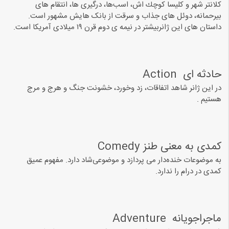
كلانتر شهر و كليسا كوچك اش، اسب‌ها، درگیری ها، انتقام های
بیرحمانه، دوئل های جذاب و سرقت از بانک هایش مشهور است.
ﺩﺍﺳﺘﺎﻥ ﻫﺎﯼ ﺍﯾﻦ ﮊﺍﻧﺮﺑﯿﺸﺘﺮ ﺩﺭ نیمه ی ﺩﻭﻡ ﻗﺮﻥ ۱۹ ﻣﯿﻼﺩﯼ آمریکا ﺍﺳﺖ.
ﺣﺎﺩﺛﻪ ﺍﯼ ‏ Action
در این ژانر شاهد اتفاقات، زد وخورد، ﺧﺸﻮﻧﺖ جنگ ﻭ ﻫﺮﺝ ﻭ ﻣﺮﺝ
هستیم .
ﮐﻤﺪﯼ به معنی طنز Comedy‏
ﺑﻪ ﻣﻮﺿﻮﻋﺎﺕ ﺧﻨﺪﻩﺩﺍﺭ ﻣﯽ ﭘﺮﺩﺍﺯﺩ ﻭ ﻣﻮﺿﻮﻋﯽﺷﺎﺩ ﺩﺍﺭﺩ. مفهوم عمیق
کمدی در درام را ندارد.
ﻣﺎﺟﺮﺍﺟﻮﯾﺎﻧﻪ ‏ Adventure