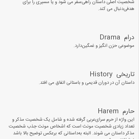
ﺷﺨﺼﯿﺖ اصلی داستان راهیﺳﻔﺮ ﻣﯽ شود ﻭ ﯾﺎ ﻣﺴﯿﺮﯼ ﺭﺍ ﺑﺮﺍﯼ
ﻫﺪﻓﯽﺩﻧﺒﺎﻝ ﻣﯽ ﮐﻨﺪ.
ﺩﺭﺍﻡ ‏ Drama ‏
ﻣﻮﺿﻮﻋﯽ ﺣﺰﻥ ﺍﻧﮕﯿﺰ ﻭ ﻏﻤﮕﯿﻦﺩﺍﺭﺩ.
ﺗﺎﺭﯾﺨﯽ ‏ History
ﺩﺍﺳﺘﺎﻥ ﺁﻥ ﺩﺭ دوران قدیمی و باستانی اتفاق می افتد.
ﺣﺎﺭﻡ ‏ Harem
ﺍﯾﻦ ﻭﺍﮊﻩ ﺍﺯ ﺣﺮﻡ ﺳﺮﺍ‏یﻋﺮﺑﯽ ﮔﺮﻓﺘﻪ ﺷﺪﻩ ﻭ ﺷﺎﻣﻞ ﯾﮏ ﺷﺨﺼﯿﺖ ﻣﺬﮐﺮ ﻭ
ﺗﻌﺪﺍﺩ ﺯﯾﺎﺩﯼ ﺷﺨﺼﯿﺖ ﻣﻮﻧﺚ ﺍﺳﺖ ﮐﻪ ﺍﺷﺨﺎﺹ ﻣﻮﻧﺚ ﺟﺬﺏ ﺷﺨﺼﯿﺖ
ﻣﺬﮐﺮ ﺩﺍﺳﺘﺎﻥ ﻣﯽ ﺷﻮﻧﺪ. البته ﺑﻪﺩﺍﺳﺘﺎﻧﯽ ﮐﻪ ﺑﺮﻋﮑﺲ ﺗﻮﺿﯿﺢ ﺑﺎﻻ ﺑﺎﺷﺪ