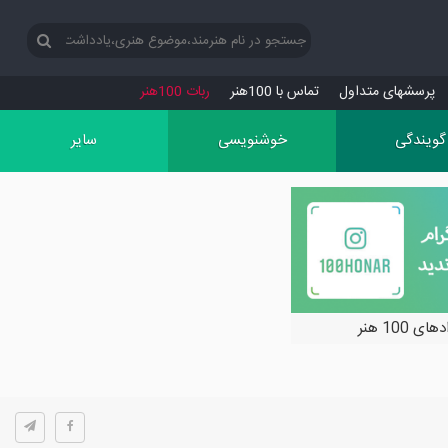
پرسش‏های متداول
تماس با 100هنر
ربات 100هنر
گویندگی
خوشنویسی
سایر
ی 100 هنر