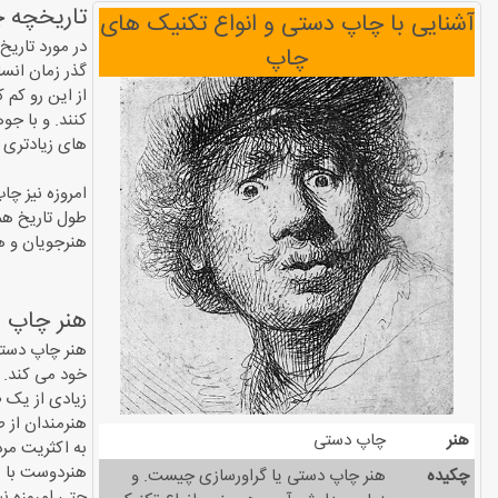
تاریخچه 
آشنایی با چاپ دستی و انواع تکنیک های
در مورد تاریخ
چاپ
گذر زمان انس
از این رو کم 
کنند. و با جو
های زیادتری 
امروزه نیز چا
طول تاریخ هم
هنرجویان و هم
هنر چاپ 
هنر چاپ دستی
خود می کند. 
زیادی از یک 
هنرمندان از ط
هنر
چاپ دستی
به اکثریت مر
هنردوست با مب
چکیده
هنر چاپ دستی یا گراورسازی چیست. و
حتی امروزه ن