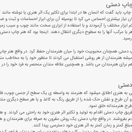
چاپ دستی
 چاپ باید گفت که انسان ها در ابتدا برای تکثیر یک اثر هنری یا نوشته مانند ک
ان نیاز بیشتری احساس می کرد تا بوسیله آن برای ابراز احساسات و ثبت و 
کم ابزار مختلف را آزمودند و با استفاده از ابزاری سخت مانند چوب و سیب 
هر یا مرکب آنها را به سطوح دیگری انتقال دهند. اینجا بود که هنر چاپ دستی 
رسید.
پ دستی همچنان محبوبیت خود را میان هنرمندان حفظ کرد. در واقع هنر چاپ د
یشه هنرمندان از هر روشی استقبال می کردند تا منظور خود را به مخاطب من
 برای هنرمندان می باشد. و همچنین علاقه مندان منحصر به فرد خود را در س
دستی
 به هنری اطلاق میشود که هنرمند به واسطه ی یک سطح از جنس چوب، فلز،
و آن طرح و نقش حک شده را از طریق رنگ به کاغذ و یا هر سطح دیگری منتقل 
طرح هنرمندانه خلق نمود.
ریق چاپ دستی اقدام به تولید و تکثیر اثر هنری خود به راحتی می کردند. و
دم بفروشند. در واقع چاپ دستی یک روش مقرون به صرفه برای هنرمندان و هم
لغ کمتر و زمان کمتر به اثر هنری خود دسترسی پیدا کنند.
یز چاپ دستی و هنر چاپ دستی کاربردهای متعددی برای هنرمندان فراهم کرده 