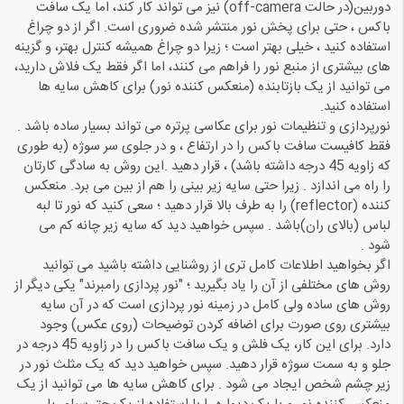
دوربین(در حالت off-camera) نیز می تواند کار کند، اما یک سافت
باکس ، حتی برای پخش نور منتشر شده ضروری است. اگر از دو چراغ
استفاده کنید ، خیلی بهتر است ؛ زیرا دو چراغ همیشه کنترل بهتر، و گزینه
های بیشتری از منبع نور را فراهم می کنند، اما اگر فقط یک فلاش دارید،
می توانید از یک بازتابنده (منعکس کننده نور) برای کاهش سایه ها
استفاده کنید.
نورپردازی و تنظیمات نور برای عکاسی پرتره می تواند بسیار ساده باشد .
فقط کافیست سافت باکس را در ارتفاع ، و در جلوی سر سوژه (به طوری
که زاویه 45 درجه داشته باشد) ، قرار دهید .این روش به سادگی کارتان
را راه می اندازد . زیرا حتی سایه زیر بینی را هم از بین می برد. منعکس
کننده (reflector) را به طرف بالا قرار دهید ؛ سعی کنید که نور تا لبه
لباس (بالای ران)باشد . سپس خواهید دید که سایه زیر چانه کم می
شود .
اگر بخواهید اطلاعات کامل تری از روشنایی داشته باشید می توانید
روش های مختلفی از آن را یاد بگیرید ؛ "نور پردازی رامبرند" یکی دیگر از
روش های ساده ولی کامل در زمینه نور پردازی است که در آن سایه
بیشتری روی صورت برای اضافه کردن توضیحات (روی عکس) وجود
دارد. برای این کار، یک فلش و یک سافت باکس را در زاویه 45 درجه در
جلو و به سمت سوژه قرار دهید. سپس خواهید دید که یک مثلث نور در
زیر چشم شخص ایجاد می شود . برای کاهش سایه ها می توانید از یک