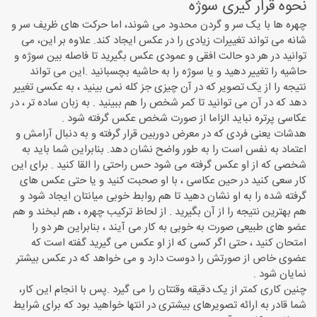
نحوه قرار گیری سوژه
چهره ها با یک سر و گردن محدود می شوند، اما حرکت های ظریف سر و
شانه می تواند تغییرات زیادی را در عکس ایجاد کند. علاوه بر این، می
توانید در هر دو حالت افقی و عمودی عکس بگیرید تا فاصله بین سوژه و
حاشیه را تغییر دهید و یا سوژه را به حاشیه بچسبانید .این می تواند
نتیجه را از یک تصویر که در آن چیزی جز کله نمی بینید ، به عکسی تغییر
دهد که در آن می توانید تا کمر شخص را هم ببینید . به زبان ساده تر ، در
عکاسی پرتره نباید الزاما از صورت شخص عکس گرفته شود .
هدشات یعنی فردی که در معرض دوربین قرار گرفته و به دنبال آرامش و
اعتماد به نفس است را به طور واضح نشان دهد. بنابراین شما باید به
شخصی که از او عکس گرفته می شود حس راحتی را القا کنید . برای این
کار سعی کنید در حین عکاسی ، با او صحبت کنید و یا حتی عکس های
گرفته شده را به او نشان دهید تا هم روابط خوبی میانتان ایجاد شود و
هم بهترین نتیجه را از آن بگیرید . از لحاظ ترکیب چهره ، هم لبخند و هم
عضو های طبیعی صورت به خوبی به کار می آیند ، بنابراین هر دو را
امتحان کنید ، حتی اگر کسی که از او عکس می گیرید گفته است که
عضوی خاص از صورتش را دوست دارد و می خواهد که در عکس بیشتر
نمایان شود .
چنین کاری کمتر از یک دقیقه وقتتان را می گیرد .پس با انجام این کار،
شما قادر به ارائه تصویرهای بیشتری در انتها خواهید بود که برای شرایط