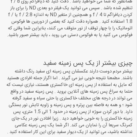
همانطور که شما می خواهید باشد . دقت کنید که دیافراگم روی f / 8
تنظیم شده باشد . سپس می توانید یک فیلتر دو بعدی ND را برای باز
کردن دیافراگم تا f / 4 و همچنین از متغیر ND به اندازه f / 2.8 یا f /
1.8 استفاده کنید . همواره دقت کنید که بعضی از دوربین ها فوکوس
اتوماتیک را با چهار توقف از نور متوقف می کنند، بنابراین شما وقتی که
فوکوس می کنید یا به فوکوس دستی می روید ، باید بیشتر صبور باشید.
چیزی بیشتر از یک پس زمینه سفید
بیشتر مردم دوست دارند عکسشان پس زمینه ای سفید رنگ داشته
باشند. مطمعنا نتیجه خوبی نیز می گیرند . اما اگراز جمله افرادی هستید
که مایل به استفاده از پس زمینه ای خاکستری هستند، نیازی نیست که
حتما به سراغ پس زمینه های آنلاین بروید . پس زمینه سفید در واقع
می تواند در درجه های مختلف خاکستری یا حتی سیاه و سفید گرفته
شود ؛ و همه به فاصله بین پرتره و پس زمینه و زاویه تابش نور بستگی
دارد. با دور کردن سوژه از پس زمینه در حدود 1 الی 1.5 متری، پس
زمینه خاکستری را به خوبی خواهید دید . زیرا افتادن نور در یک جای
کمرنگ سریعا آن را نمایان می کند. اگر شما یک پس زمینه عکاسی
نداشته باشید، می توانید از یک دیوار سفید برای این کار استفاده کنید .