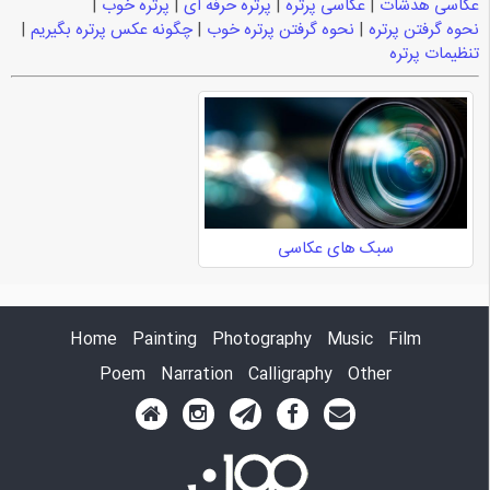
عکاسی هدشات
|
عکاسی پرتره
|
پرتره حرفه ای
|
پرتره خوب
|
نحوه گرفتن پرتره
|
نحوه گرفتن پرتره خوب
|
چگونه عکس پرتره بگیریم
|
تنظیمات پرتره
سبک های عکاسی
Home
Painting
Photography
Music
Film
Poem
Narration
Calligraphy
Other