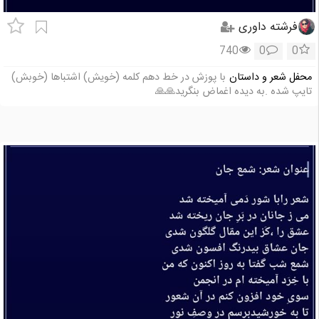
فرشته داوری
740
0
0
محفل شعر و داستان
با پوزش در خط دهم کلمه (خویش) اشتباها (خوبش)
تایپ شده .به دیده اغماض بنگرید🙏🙏