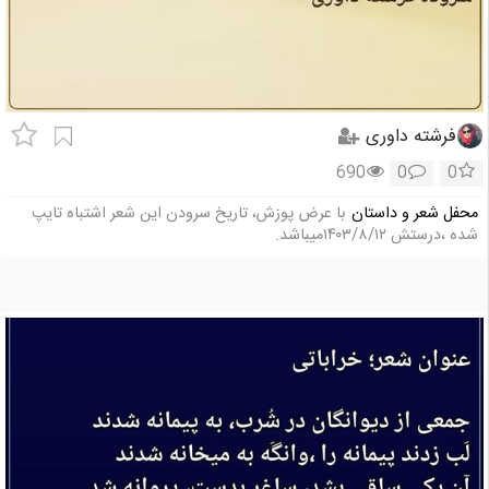
فرشته داوری
690
0
0
محفل شعر و داستان
با عرض پوزش، تاریخ سرودن این شعر اشتباه تایپ
شده ،درستش ۱۴۰۳/۸/۱۲میباشد.