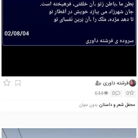
فرشته داوری
644
0
0
محفل شعر و داستان
بدون عنوان