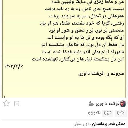
فرشته داوری
655
0
0
محفل شعر و داستان
بدون عنوان