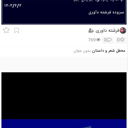
فرشته داوری
769
0
0
محفل شعر و داستان
بدون عنوان