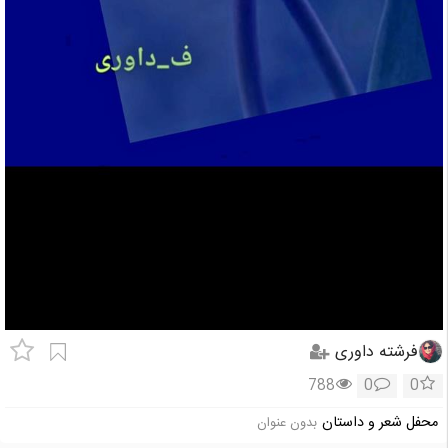
فرشته داوری
788
0
0
محفل شعر و داستان
بدون عنوان