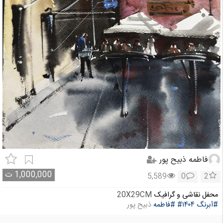
فاطمه ذبیح پور
1,000,000
ت
5,589
0
2
محفل نقاشی و گرافیک
20X29CM
#آبرنگ
#۱۴۰۴
#فاطمه
ذبیح پور