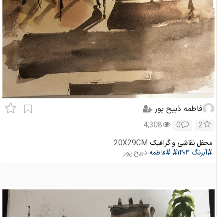
فاطمه ذبیح پور
4,308
0
2
محفل نقاشی و گرافیک
20X29CM
#آبرنگ
#۱۴۰۴
#فاطمه
ذبیح پور