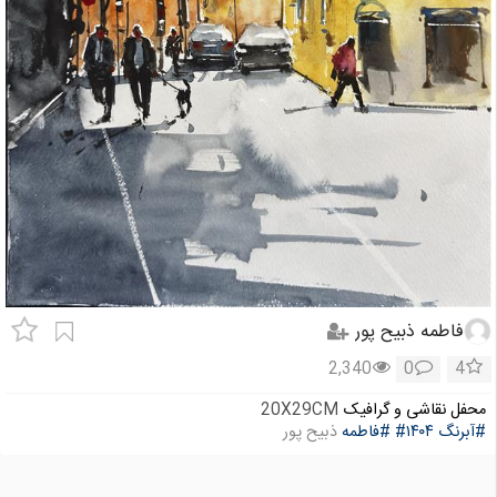
فاطمه ذبیح پور
2,340
0
4
محفل نقاشی و گرافیک
20X29CM
#آبرنگ
#۱۴۰۴
#فاطمه
ذبیح پور