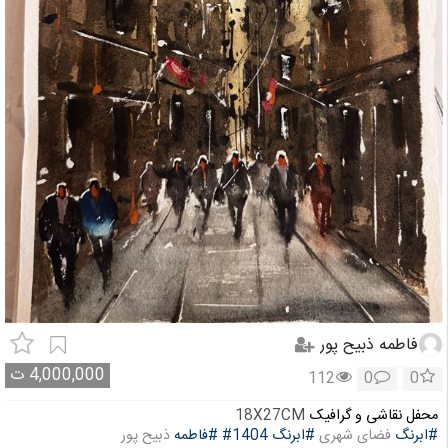
فاطمه ذبیح پور
4,000,000
ت
112
0
0
محفل نقاشی و گرافیک
18X27CM
#ابرنگ
فضای شهری
#ابرنگ
#1404
#فاطمه
ذبیح پور