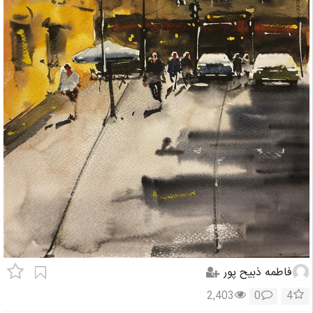
فاطمه ذبیح پور
2,403
0
4