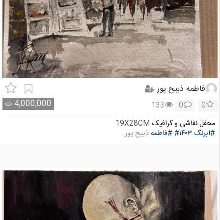
فاطمه ذبیح پور
4,000,000
ت
133
0
0
محفل نقاشی و گرافیک
19X28CM
#ابرنگ
#۱۴۰۳
#فاطمه
ذبیح پور