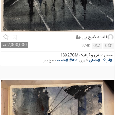
فاطمه ذبیح پور
2,000,000
ت
97
0
0
محفل نقاشی و گرافیک
18X27CM
#آبرنگ
#فضای
شهری
#۱۴۰۴
#فاطمه
ذبیح پور