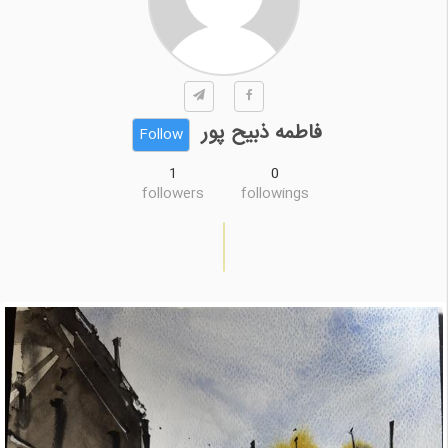
فاطمه ذبیح پور
Follow
1
0
followers
followings