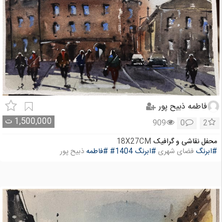
فاطمه ذبیح پور
1,500,000
ت
909
0
2
محفل نقاشی و گرافیک
18X27CM
#ابرنگ
فضای شهری
#ابرنگ
#1404
#فاطمه
ذبیح پور