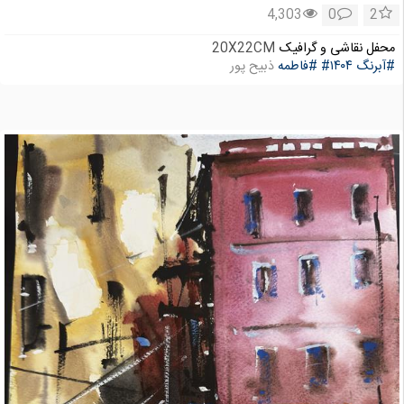
4,303
0
2
محفل نقاشی و گرافیک
20X22CM
#آبرنگ
#۱۴۰۴
#فاطمه
ذبیح پور