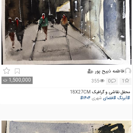
فاطمه ذبیح پور
1,500,000
ت
355
0
1
محفل نقاشی و گرافیک
18X27CM
#آبرنگ
#فضای
شهری
#۱۴۰۴