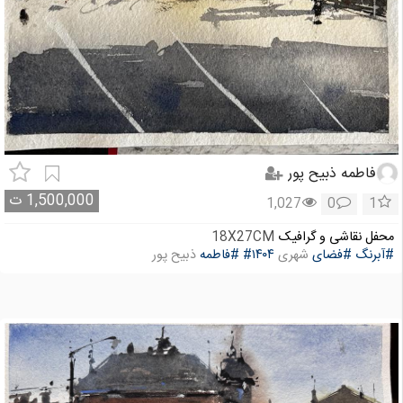
فاطمه ذبیح پور
1,500,000
ت
1,027
0
1
محفل نقاشی و گرافیک
18X27CM
#آبرنگ
#فضاى
شهرى
#۱۴۰۴
#فاطمه
ذبيح پور