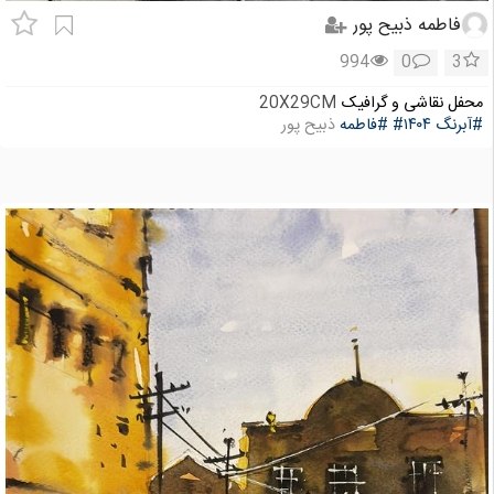
فاطمه ذبیح پور
994
0
3
محفل نقاشی و گرافیک
20X29CM
#آبرنگ
#۱۴۰۴
#فاطمه
ذبیح پور