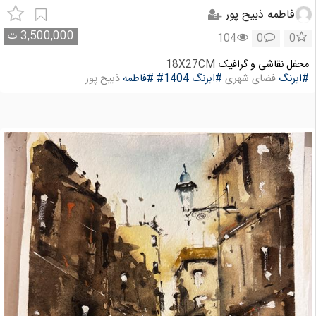
فاطمه ذبیح پور
3,500,000
ت
104
0
0
محفل نقاشی و گرافیک
18X27CM
#ابرنگ
فضای شهری
#ابرنگ
#1404
#فاطمه
ذبیح پور