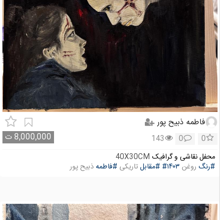
فاطمه ذبیح پور
8,000,000
ت
143
0
0
محفل نقاشی و گرافیک
40X30CM
#رنگ
روغن
#۱۴۰۳
#مقابل
تاریکی
#فاطمه
ذبیح پور