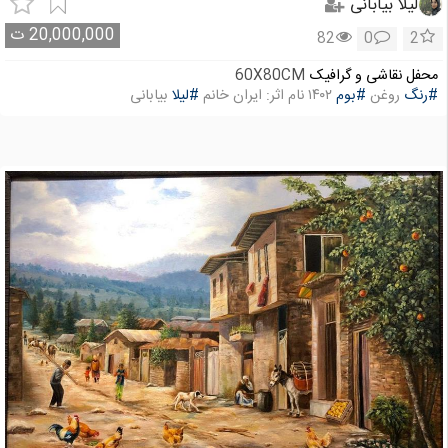
لیلا بیابانی
20,000,000
ت
82
0
2
محفل نقاشی و گرافیک
60X80CM
#رنگ
روغن
#بوم
۱۴۰۲ نام اثر: ایران خانم
#لیلا
بیابانی