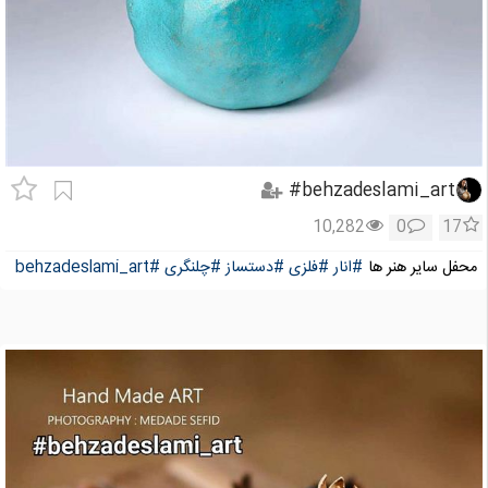
behzadeslami_art#
10,282
0
17
محفل سایر هنر ها
#انار
#فلزی
#دستساز
#چلنگری
#behzadeslami_art