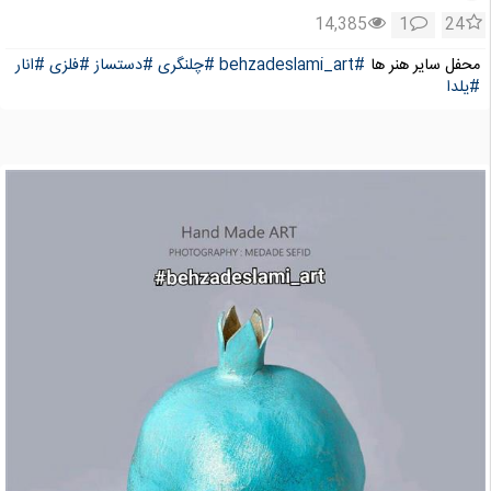
14,385
1
24
محفل سایر هنر ها
#behzadeslami_art
#چلنگری
#دستساز
#فلزی
#انار
#یلدا