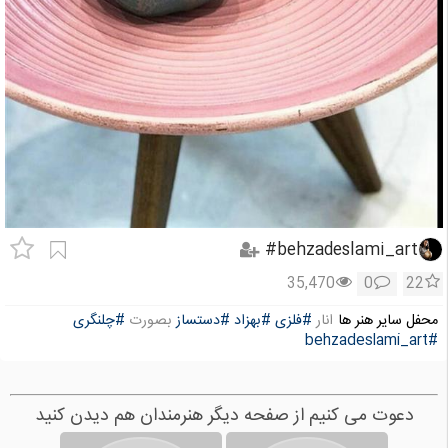
behzadeslami_art#
35,470
0
22
محفل سایر هنر ها
انار
#فلزی
#بهزاد
#دستساز
بصورت
#چلنگری
#behzadeslami_art
دعوت می کنیم از صفحه دیگر هنرمندان هم دیدن کنید