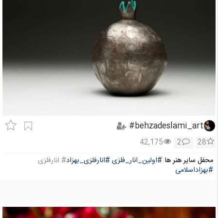
behzadeslami_art#
42,175
2
28
محفل سایر هنر ها
#اولین_انار_فلزی
#انارفلزی_بهزاد
# انارفلزی
#بهزاداسلامی