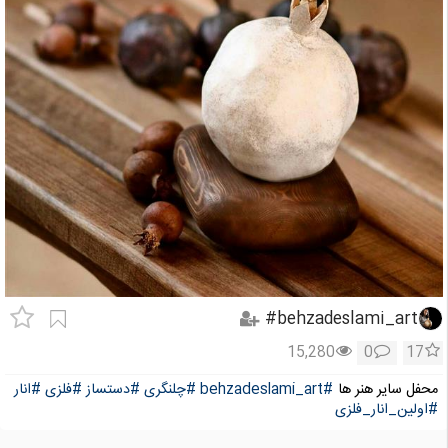
behzadeslami_art#
15,280
0
17
محفل سایر هنر ها
#behzadeslami_art
#چلنگری
#دستساز
#فلزی
#انار
#اولین_انار_فلزی