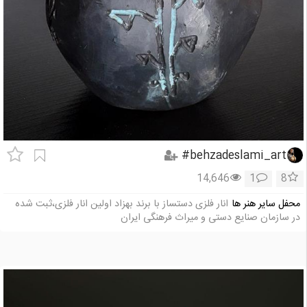
behzadeslami_art#
14,646
1
8
محفل سایر هنر ها
انار فلزی دستساز با برند بهزاد اولین انار فلزی،ثبت شده
در سازمان صنایع دستی و میراث فرهنگی ایران