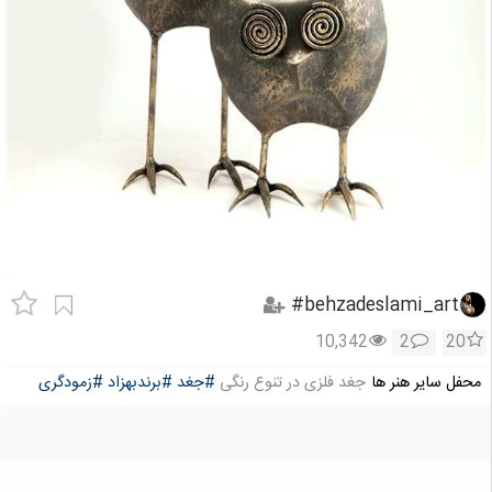
behzadeslami_art#
10,342
2
20
محفل سایر هنر ها
جغد فلزی در تنوع رنگی
#جغد
#برندبهزاد
#زمودگری