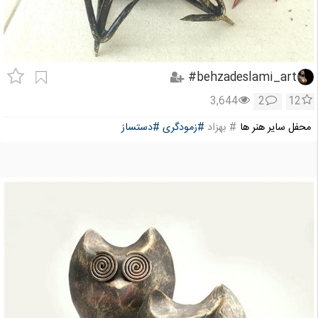
behzadeslami_art#
3,644
2
12
محفل سایر هنر ها
# بهزاد
#زمودگری
#دستساز