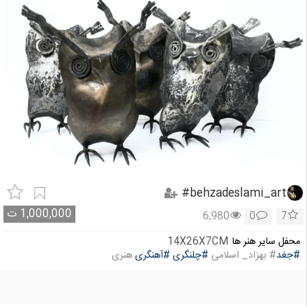
behzadeslami_art#
1,000,000
ت
6,980
0
7
محفل سایر هنر ها
14X26X7CM
#جغد
# بهزاد_ اسلامی
#چلنگری
#آهنگری
هنری