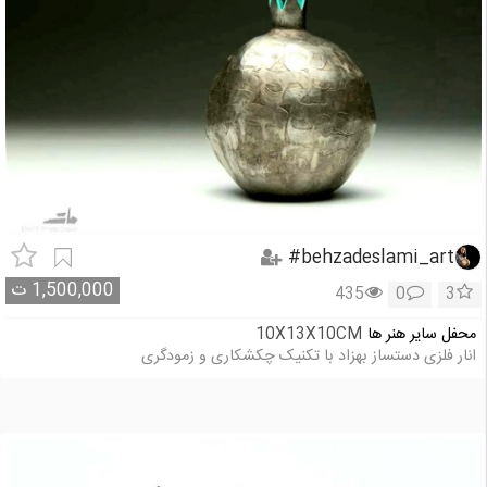
behzadeslami_art#
1,500,000
ت
435
0
3
محفل سایر هنر ها
10X13X10CM
انار فلزی دستساز بهزاد با تکنیک چکشکاری و زمودگری