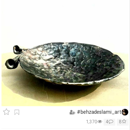
behzadeslami_art#
1,370
4
8