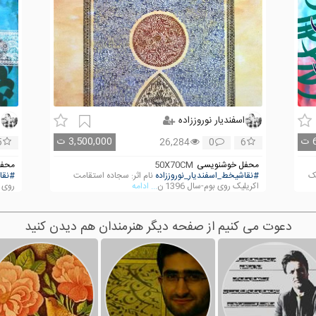
اسفندیار نوروززاده
ا
ت
3,500,000
ت
5
26,284
0
6
محفل خوشنویسی
50X70CM
محفل
یک
#نقاشیخط_اسفندیار_نوروززاده
نام اثر: سجاده استقامت
#نقا
اکریلیک روی بوم-سال 1396 ن
... ادامه
روی ب
دعوت می کنیم از صفحه دیگر هنرمندان هم دیدن کنید