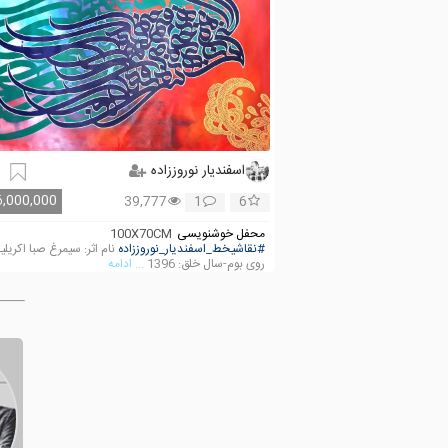
اسفندیار نوروززاده
6,000,000
39,777
1
6
محفل خوشنویسی
100X70CM
#نقاشیخط_اسفندیار_نوروززاده
نام اثر: سیمرغ صبا اکریل
روی بوم-سال خلق: 1396
... ادامه