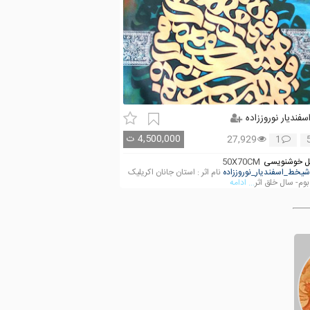
سفندیار نوروززاده
4,500,000
ت
27,929
1
 خوشنویسی
50X70CM
شیخط_اسفندیار_نوروززاده
نام اثر : استان جانان اکریلیک
وم- سال خلق اثر
... ادامه