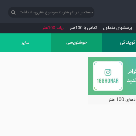
پرسش‏های متداول
تماس با 100هنر
ربات 100هنر
گویندگی
خوشنویسی
سایر
ی 100 هنر