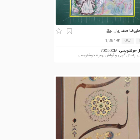
لیرضا صفدریان
1,884
0
 خوشنویسی
70X50CM
ی پاستل گچی و گواش بهمراه خوشنویسی