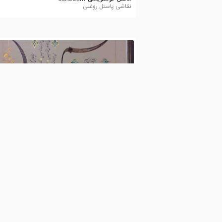
نقاشی پاستل روغنی
علیرضا صفدریان
9,215
0
13
محفل خوشنویسی
ابعاد 35/50