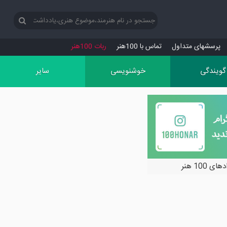
پرسش‏های متداول
تماس با 100هنر
ربات 100هنر
گویندگی
خوشنویسی
سایر
ی 100 هنر