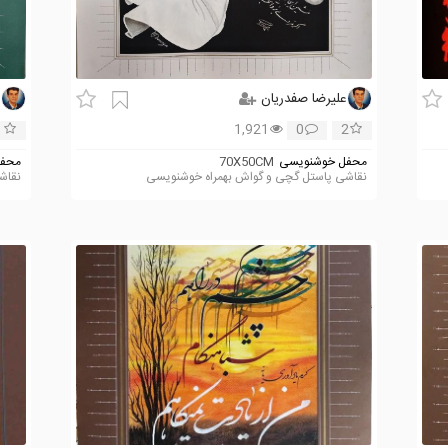
علیرضا صفدریان
ع
1
1,921
0
2
محفل خوشنویسی
70X50CM
محفل
نقاشی پاستل گچی و گواش بهمراه خوشنویسی
نقاش