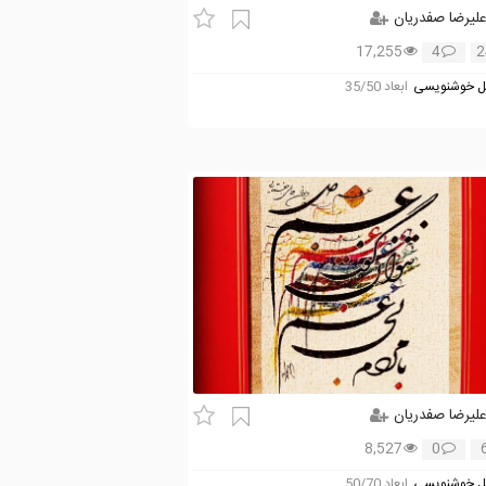
لیرضا صفدریان
17,255
4
2
 خوشنویسی
ابعاد 35/50
لیرضا صفدریان
8,527
0
 خوشنویسی
ابعاد 50/70