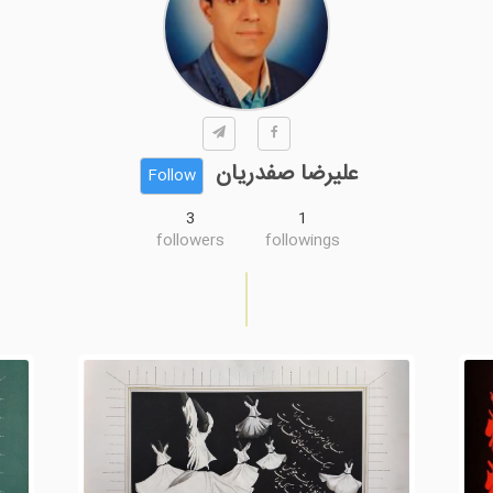
علیرضا صفدریان
Follow
3
1
followers
followings