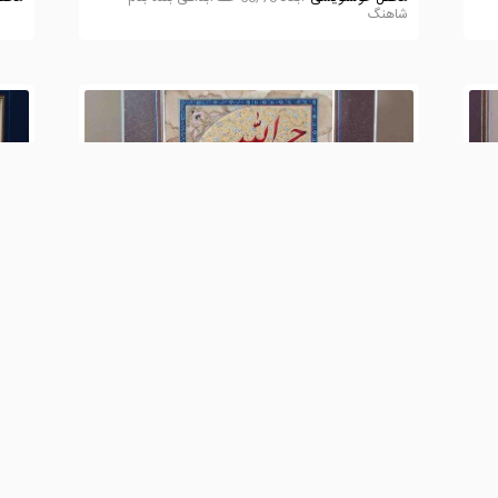
شاهنگ
علیرضا صفدریان
ع
8
8,905
0
8
محفل خوشنویسی
ابعاد 35/50
محفل