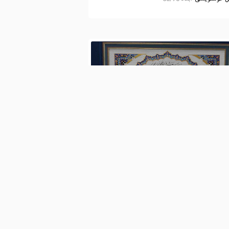
لیرضا صفدریان
7,855
0
 خوشنویسی
ابعاد 50/70