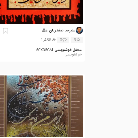
علیرضا صفدریان
1,485
0
3
محفل خوشنویسی
50X35CM
خوشنویسی