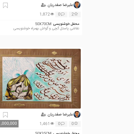
علیرضا صفدریان
1,872
0
2
محفل خوشنویسی
50X70CM
نقاشی پاستل گچی و گواش بهمراه خوشنویسی
علیرضا صفدریان
1,000,000
1,461
0
0
محفل خوشنویسی
50X35CM