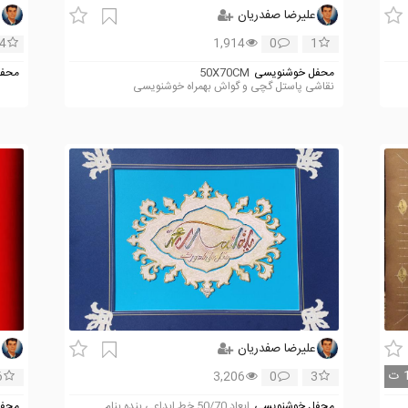
علیرضا صفدریان
ع
4
1,914
0
1
محفل خوشنویسی
50X70CM
محفل
نقاشی پاستل گچی و گواش بهمراه خوشنویسی
علیرضا صفدریان
ع
ت
6
3,206
0
3
محفل خوشنویسی
ابعاد 50/70 خط ابداعی بنده بنام
محفل