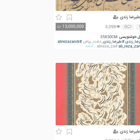
لیرضا زندی
15,000,000
ت
3,398
0
 خوشنویسی
35X50CM
رضا_زندی
#علیرضا_زندی
_دشت_بیاض
#alirezazandi
#alireza_za
... ادامه
لیرضا زندی