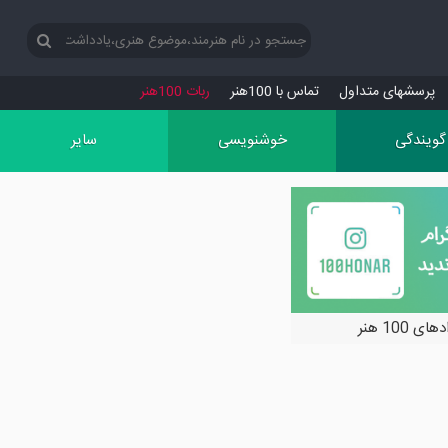
پرسش‏های متداول
تماس با 100هنر
ربات 100هنر
گویندگی
خوشنویسی
سایر
ی 100 هنر