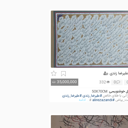
لیرضا زندی
35,000,000
ت
332
0
 خوشنویسی
50X70CM
رآنی با طلای خالص
#علیرضا_زندی
#علیرضا_زندی
ت_بیاض
#alirezazandi
#
... ادامه