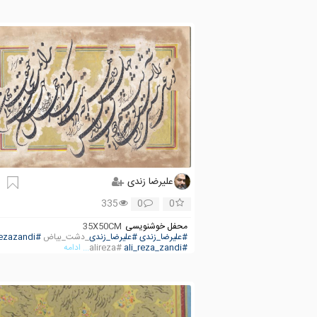
علیرضا زندی
335
0
0
محفل خوشنویسی
35X50CM
#علیرضا_زندی
#علیرضا_زندی
_دشت_بیاض
#alirezazandi
#ali_reza_zandi
#alireza
... ادامه