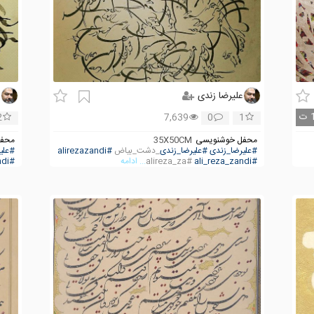
علیرضا زندی
ع
ت
2
7,639
0
1
محفل خوشنویسی
35X50CM
محفل
#علیرضا_زندی
#علیرضا_زندی
_دشت_بیاض
#alirezazandi
#علی
#ali_reza_zandi
#alireza_za
... ادامه
#ali_reza_zandi