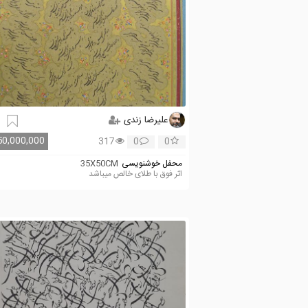
علیرضا زندی
50,000,000
317
0
0
محفل خوشنویسی
35X50CM
اثر فوق با طلای خالص میباشد