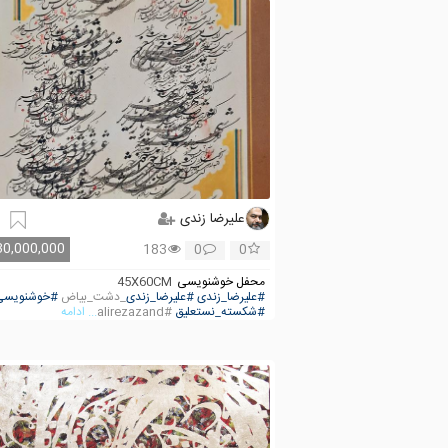
علیرضا زندی
30,000,000
183
0
0
محفل خوشنویسی
45X60CM
#علیرضا_زندی
#علیرضا_زندی
_دشت_بیاض
#خوشنویسی
#شکسته_نستعلیق
#alirezazand
... ادامه