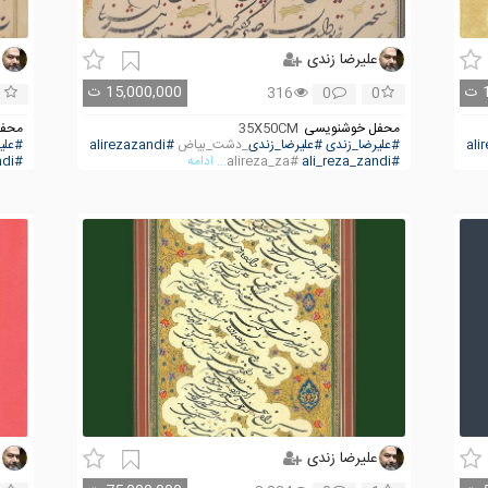
علیرضا زندی
ع
ت
15,000,000
ت
1
316
0
0
محفل خوشنویسی
35X50CM
محفل
#علیرضا_زندی
#علیرضا_زندی
_دشت_بیاض
#alirezazandi
#علی
#ali_reza_zandi
#alireza_za
... ادامه
#ali_reza_zandi
علیرضا زندی
ع