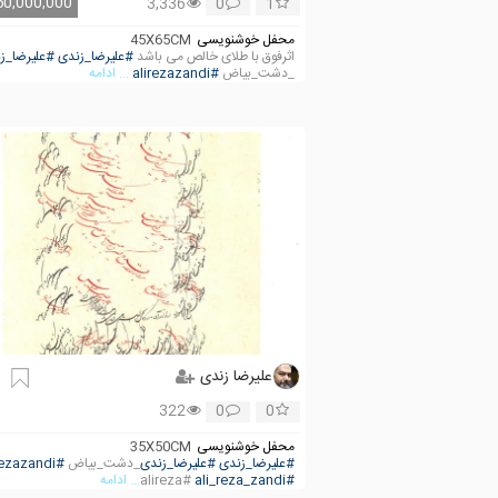
50,000,000
3,336
0
1
محفل خوشنویسی
45X65CM
اثرفوق با طلای خالص می باشد
#علیرضا_زندی
#علیرضا_ز
_دشت_بیاض
#alirezazandi
... ادامه
علیرضا زندی
322
0
0
محفل خوشنویسی
35X50CM
#علیرضا_زندی
#علیرضا_زندی
_دشت_بیاض
#alirezazandi
#ali_reza_zandi
#alireza
... ادامه