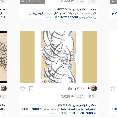
ت
75,000,000
ت
1
3,334
0
1
محفل خوشنویسی
40X65CM
محفل
ندی
اثر با طلای خالص میباشد
#علیرضا_زندی
#علیرضا_زندی
#علی
_دشت_بیاض
#alirezazandi
#
... ادامه
#ali_reza_zandi
علیرضا زندی
ع
0
3,028
0
0
محفل خوشنویسی
35X50CM
محفل
#علیرضا_زندی
#علیرضا_زندی
_دشت_بیاض
#alirezazandi
#علی
#ali_reza_zandi
#alireza
... ادامه
#ali_reza_zandi