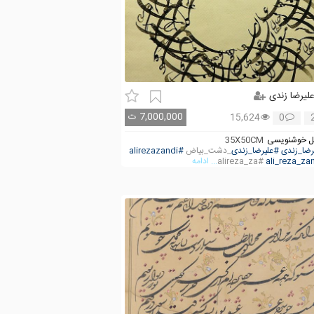
لیرضا زندی
7,000,000
ت
15,624
0
 خوشنویسی
35X50CM
رضا_زندی
#علیرضا_زندی
_دشت_بیاض
#alirezazandi
#alireza_za
... ادامه