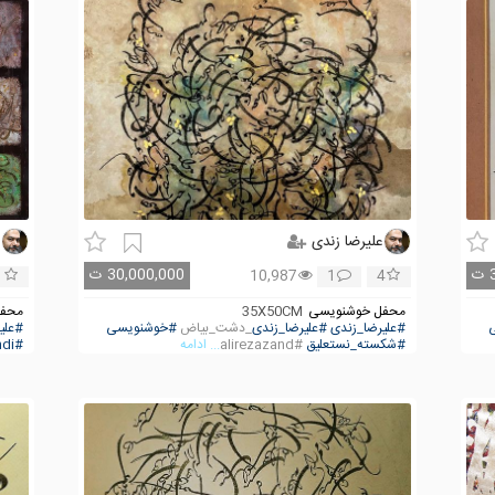
علیرضا زندی
ع
ت
30,000,000
ت
1
10,987
1
4
محفل خوشنویسی
35X50CM
محفل
#علیرضا_زندی
#علیرضا_زندی
_دشت_بیاض
#خوشنویسی
#علی
#شکسته_نستعلیق
#alirezazand
... ادامه
#alireza_zandi