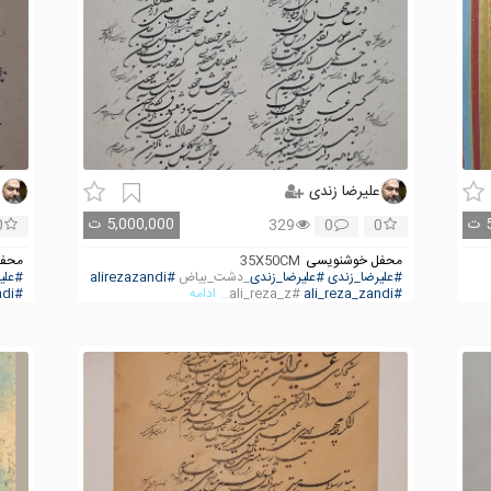
علیرضا زندی
ع
ت
5,000,000
ت
0
329
0
0
محفل خوشنویسی
35X50CM
محفل
#علیرضا_زندی
#علیرضا_زندی
_دشت_بیاض
#alirezazandi
#علی
#ali_reza_zandi
#ali_reza_z
... ادامه
#ali_reza_zandi