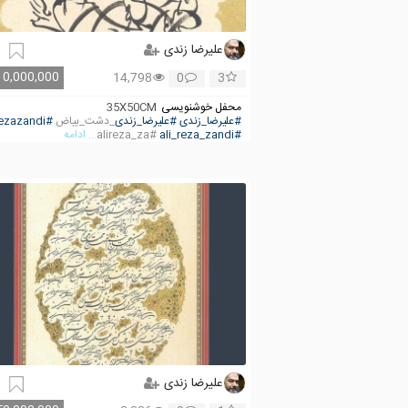
علیرضا زندی
10,000,000
14,798
0
3
محفل خوشنویسی
35X50CM
#علیرضا_زندی
#علیرضا_زندی
_دشت_بیاض
#alirezazandi
#ali_reza_zandi
#alireza_za
... ادامه
علیرضا زندی