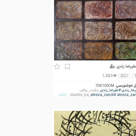
لیرضا زندی
1,483
0
 خوشنویسی
70X100CM
رضا_زندی
#علیرضا_زندی
_دشت_ بیاض
#alireza_zandi
_dashte_ba
... ادامه