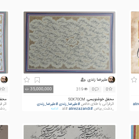
علیرضا زندی
ع
35,000,000
ت
0
319
0
0
محفل خوشنویسی
50X70CM
محفل
اثرقرآنی با طلای خالص
#علیرضا_زندی
#علیرضا_زندی
اثر ق
_دشت_بیاض
#alirezazandi
#al
... ادامه
_دش