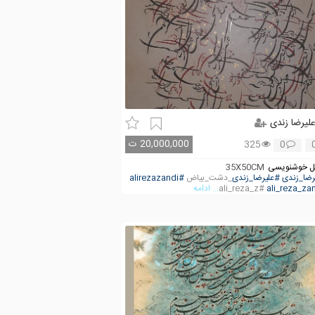
لیرضا زندی
20,000,000
ت
325
0
 خوشنویسی
35X50CM
رضا_زندی
#علیرضا_زندی
_دشت_بیاض
#alirezazandi
#ali_reza_z
... ادامه