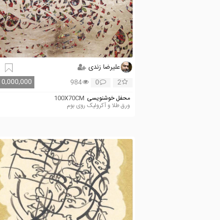
علیرضا زندی
10,000,000
984
0
2
محفل خوشنویسی
100X70CM
ورق طلا و آکرولیک روی بوم