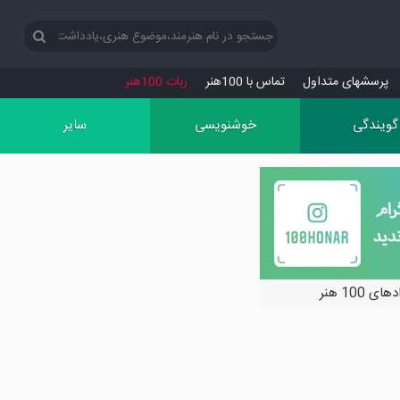
پرسش‏های متداول
تماس با 100هنر
ربات 100هنر
گویندگی
خوشنویسی
سایر
ی 100 هنر