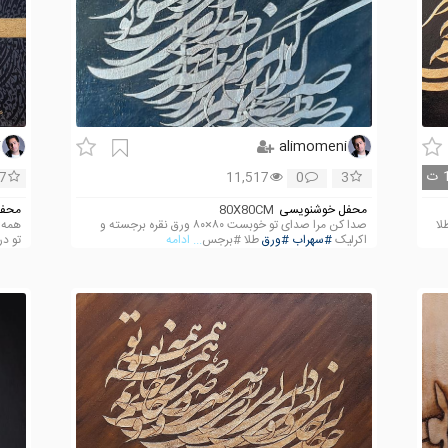
i
alimomeni
ت
7
11,517
0
3
محفل خوشنویسی
80X80CM
محفل
لا
صدا کن مرا صدای تو خوبست ۸۰×۸۰ ورق نقره برجسته و
همه ع
اکرلیک
#سهراب
#ورق
طلا #برجس
... ادامه
تو د