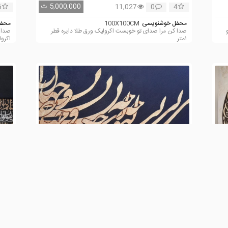
5,000,000
ت
6
11,027
0
4
محفل خوشنویسی
100X100CM
محفل
صدا کن مرا صدای تو خوبست اکرولیک ورق طلا دایره قطر
۱متر
اکرو
فروخته
شد
i
alimomeni
4
13,300
0
10
محفل خوشنویسی
120X70CM
محفل
تو مرا جان و جهانی چکنم جان و جهان را تکنیک ترکیب
وان ی
مواد.اکریلیک و ورق طلا روی بو
... ادامه