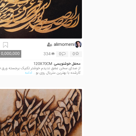
alimomeni
10,000,000
334
0
0
محفل خوشنویسی
120X70CM
از صدای سخن عشق ندیدم خوشتر تکنیک برجسته ورق ط
کارشده با بهترین متریال روی بو
... ادامه