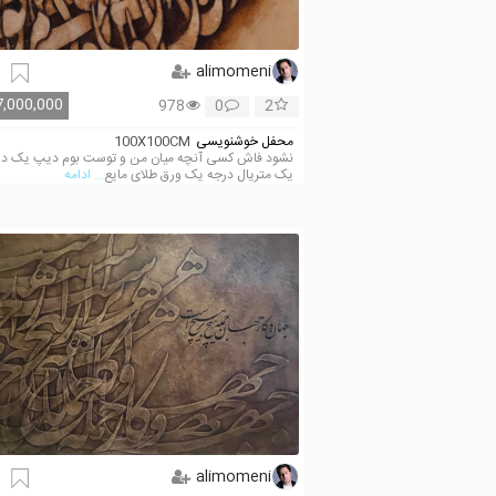
alimomeni
7,000,000
978
0
2
محفل خوشنویسی
100X100CM
نشود فاش کسی آنچه میان من و توست بوم دیپ یک در
یک متریال درجه یک ورق طلای مایع
... ادامه
alimomeni