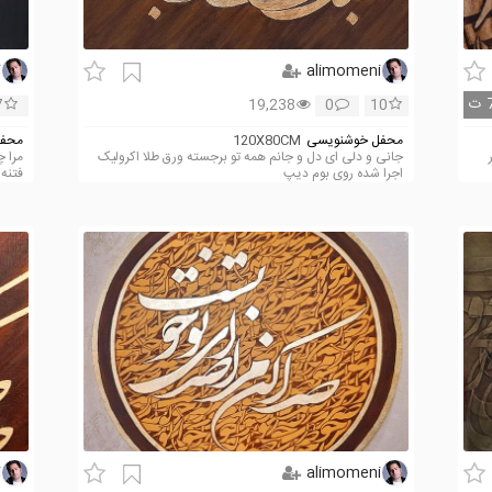
i
alimomeni
ت
7
19,238
0
10
محفل خوشنویسی
120X80CM
محفل
جانی و دلی ای دل و جانم همه تو برجسته ورق طلا اکرولیک
مرا 
اجرا شده روی بوم دیپ
فتنه 
i
alimomeni