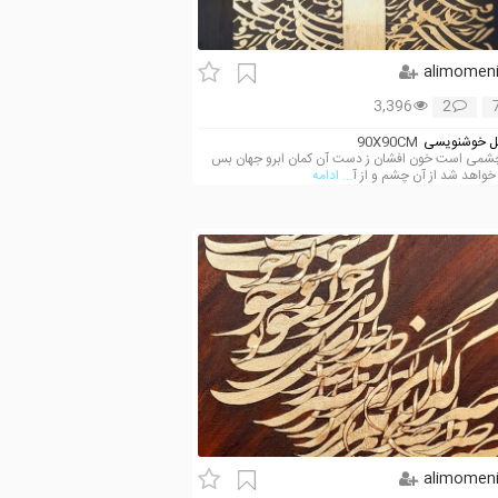
alimomen
3,396
2
 خوشنویسی
90X90CM
چشمی است خون افشان ز دست آن کمان ابرو جهان بس
خواهد شد از آن چشم و از آ
... ادامه
alimomen