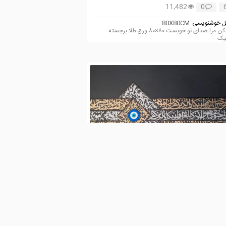
11,482
0
 خوشنویسی
80X80CM
صدا کن مرا صدای تو خوبست ۸۰×۸۰ ورق طلا برجسته
لیک
alimomen
3,274
0
 خوشنویسی
120X70CM
کاد تکنیک ورق طلا و نقره