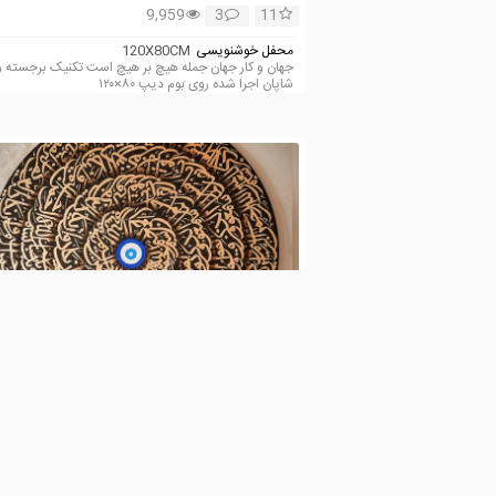
9,959
3
11
محفل خوشنویسی
120X80CM
جهان و کار جهان جمله هیچ بر هیچ است تکنیک برجسته و
شاپان اجرا شده روی بوم دیپ ۸۰×۱۲۰
alimomeni
5,139
0
3
محفل خوشنویسی
100X100CM
وان یکاد بوم‌ دایره قطر یک متر تکنیک ورق طلا سه بعدی