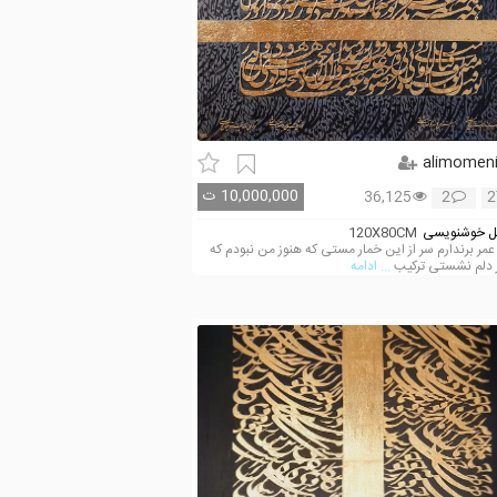
alimomen
10,000,000
ت
36,125
2
2
 خوشنویسی
120X80CM
مر برندارم سر از این خمار مستی که هنوز من نبودم که
ر دلم نشستی ترکیب
... ادامه