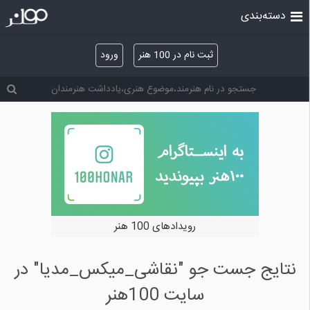
دسته‌بندی
ثبت نام در 100 هنر
ورود
رویدادهای 100 هنر
نتایج جست جو "نقاشی_میکس_مدیا" در
سایت 100هنر