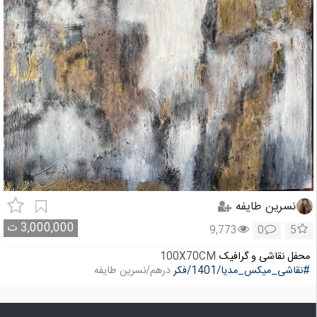
نسرین طایفه
3,000,000
ت
9,773
0
5
محفل نقاشی و گرافیک
100X70CM
#نقاشی_میکس_مدیا/1401/فکر
درهم/نسرین طایفه