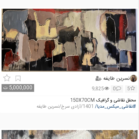
نسرین طایفه
5,000,000
ت
9,825
0
5
محفل نقاشی و گرافیک
150X70CM
#نقاشی_میکس_مدیا/
1401/آزادی سرخ/نسرین طایفه