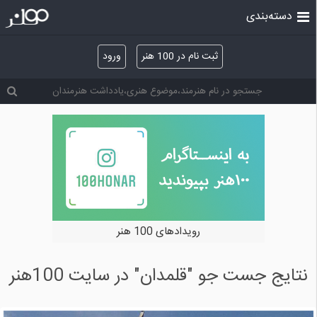
دسته‌بندی
ثبت نام در 100 هنر
ورود
رویدادهای 100 هنر
نتایج جست جو "قلمدان" در سایت 100هنر