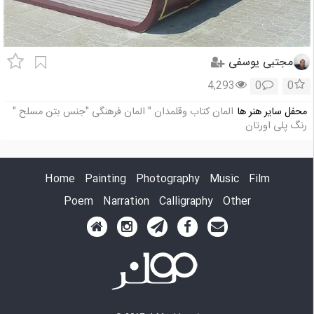
مجتبی یوسفی
4,293
0
0
محفل سایر هنر ها
المان کتاب وقلمدان " المان فرهنگی "جنس بتن مسلح "
رنگ پلی اورتان
Home
Painting
Photography
Music
Film
Poem
Narration
Calligraphy
Other