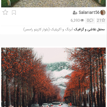
Salariart56
6,393
0
21
محفل نقاشی و گرافیک
آبرنگ و آکریلیک (بلوار کازینو رامسر)