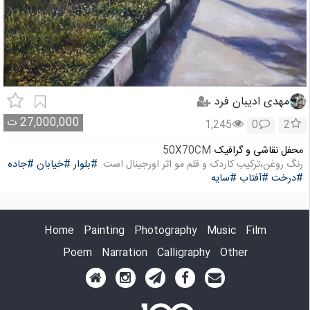
مهدی ادیبان فرد
27,000,000
ت
1,245
0
2
محفل نقاشی و گرافیک
50X70CM
رنگ روغن،ترکیب کاردک و قلم مو اثر اورجینال است.
#بلوار
#خیابان
#جاده
#درخت
#آفتاب
#سایه
Home
Painting
Photography
Music
Film
Poem
Narration
Calligraphy
Other