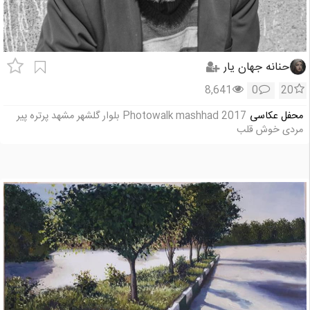
حنانه جهان یار
8,641
0
20
محفل عکاسی
Photowalk mashhad 2017 بلوار گلشهر مشهد پرتره پیر
مردی خوش قلب