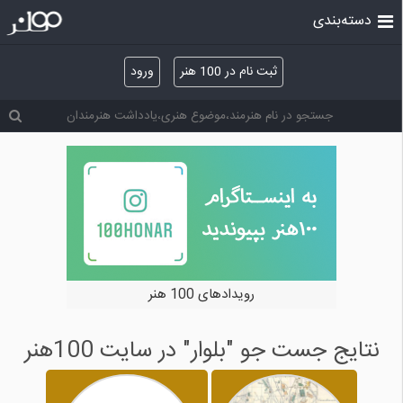
دسته‌بندی
ثبت نام در 100 هنر
ورود
رویدادهای 100 هنر
نتایج جست جو "بلوار" در سایت 100هنر