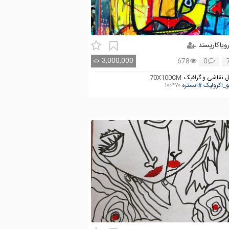
ویاکارپسند
3,000,000
ت
678
0
 نقاشی و گرافیک
70X100CM
و_اکرولیک
#ابستره
۷۰*۱۰۰