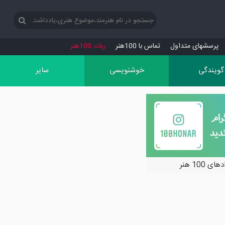
پرسش‏های متداول
تماس با 100هنر
ربات 100هنر
گویندگی
خوشنویسی
سایر
ی 100 هنر