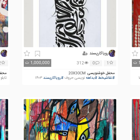
رویاکارپسند
ر
ت
1,000,000
ت
2
312
0
1
محفل خوشنویسی
20X30CM
محفل
#نقاشیخط
#بداهه
نویسی حروف
#رویاکارپسند
۱۴۰۳
تابلو