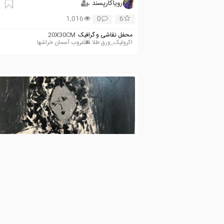
رویاکارپسند
1,016
0
6
محفل نقاشی و گرافیک
20X30CM
اکرولیک_ورق طلا 🌆غروب آسمان خراشها
رویاکارپسند
927
0
6
محفل نقاشی و گرافیک
70X100CM