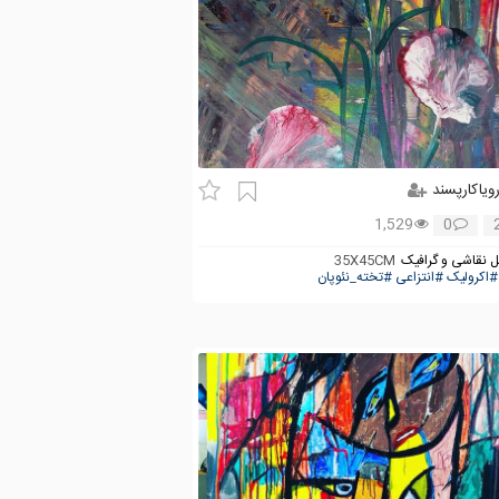
ویاکارپسند
1,529
0
 نقاشی و گرافیک
35X45CM
#اکرولیک
#انتزاعی
#تخته_نئوپان