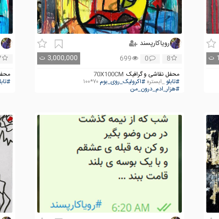
رویاکارپسند
ر
ت
3,000,000
ت
7
699
0
8
محفل نقاشی و گرافیک
70X100CM
محفل
#تابلو
_ابستره
#اکرولیک_روی_بوم
۷۰*۱۰۰
#تابل
#هزار_ادم_درون_من