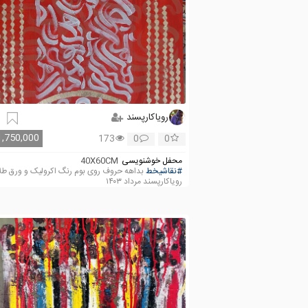
رویاکارپسند
1,750,000
173
0
0
محفل خوشنویسی
40X60CM
#نقاشیخط
بداهه حروف روی بوم رنگ اکرولیک و ورق طلا
رویاکارپسند مرداد ۱۴۰۳