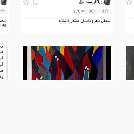
رویاکارپسند
ر
7
970
0
4
محفل شعر و داستان
#شعر_عاشقانه
محفل
#لحظ
رویاکارپسند
ر
8
7,594
0
6
محفل نقاشی و گرافیک
50X50CM
محفل