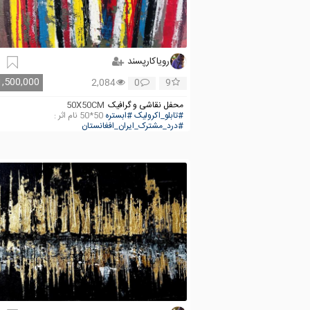
رویاکارپسند
1,500,000
2,084
0
9
محفل نقاشی و گرافیک
50X50CM
#تابلو_اکرولیک
#ابستره
50*50 نام اثر :
#درد_مشترک_ایران_افغانستان