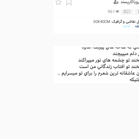
ویاکارپسند
961
0
 نقاشی و گرافیک
30X40CM
ه
... ادامه
ویاکارپسند
7,209
5
 شعر و داستان
#شعر_دلتنگی
#شعر_ازاد