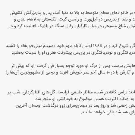
 در خانواده‌ای سطح متوسط به بالا به دنیا آمد، پدر و پدربزرگش کشیش
اند و بعد از تدریس در آیل‌ورث و رامس گیت انگلستان به لاهه، لندن و
رت کرد. او در جوانی عمیقاً مذهبی بود و آرزو داشت کشیش شود. از ۱۸۷۹ به عنوان مُبلغ مسیحی در میان کارگران زغال سنگ در بلژیک فعالیت کرد و در
ونسان ون گوگ فعالیت هنری خود را به عنوان طراح و نقاش از سال ۱۸۸۰ و در سن ۲۷ سالگی شروع کرد و در ۱۸۸۵ اولین تابلو مهم خود «سیب‌زمینی‌خورها» را کشید.
ا فروخت و کارهایش درست پس از مرگ او مورد توجه بسیار قرار گرفت. او که بیش تر
هنرمندی خودآموز بود، بیش از ۲۰۰۰ نقاشی رنگ و روغن، طراحی، آبرنگ و ... خلق کرد و تمام آثارش را در ۱۰ سال آخر عمر خویش آفرید و برخی از مشهورترین آن‌ها را
مانند تراس کافه در شب، مناظر طبیعی فرانسه، گل‌های آفتابگردان، شب پر
 و به اعتقاد اکثریت همین موضوع به خودکشی او منجر شد.
لیک گلوله به شکمش زخمی شد و روز بعد در مهمان‌سرای رَوو درگذشت. ونسان آخرین
برای همیشه باقی خواهد ماند».