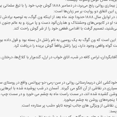
نی رنج می‌برد، در دسامبر ۱۸۸۸ گوش چپ خود را با تیغ سلمانی برید!
 این اتفاق دو روایت بر سر زبان‌ها است:
برخی معتقدند در اوایل سال ۱۸۸۸ حدودا چند ماه بعد از اینکه ون گوگ، 
؛ او در کابوس‌های وحشتناک و هذیان‌آلود دست و پا می‌زد و به عالم جنو
می‌شنید، تصمیم گرفت با اقدامی قطعی خود را از شر گوش راحت کند.
 این است که ون گوگ به یک روسپی به نام راشل دل بسته بود و قول داده بود
ت گواه واقعی وجود دارد، زیرا راشل واقعاً گوش بریده را دریافت کرد.
گردان، تراس کافه در شب، اتاق خواب در ارل، گندم‌زار با کلاغ‌ها، درختان زیتو
اری در نقاشی از آن الگو می گیرند. آسمان در شب پوشیده شده با ابرهایی 
وشن کشیده شده اند، در سمت راست ماه به چشم می خورد و در سمت چپ درخ
با پنجره‌های روشن به چشم میخورد.
اشی از ویژگی های جالب توجه تابلو «شب پر ستاره» است.
یسد: