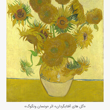
«گل های آفتابگردان» اثر «ونسان ونگوگ»