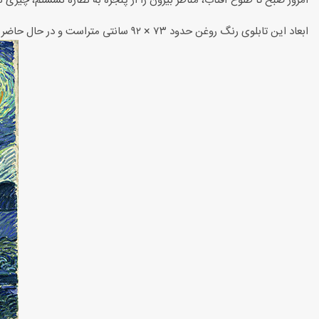
امروز صبح تا طلوع آفتاب، مناظر بیرون را از پنجره به نظاره نشستم، چیز
ابعاد این تابلوی رنگ روغن حدود ۷۳ × ۹۲ سانتی متراست و در حال حاضر موزه هنرهای مدرن نیویورک نگهداری می شود.