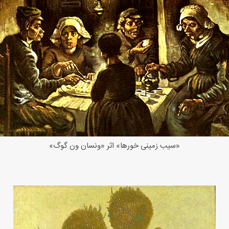
«سیب زمینی خورها» اثر «ونسان ون گوگ»