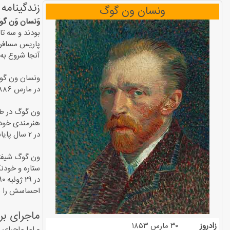
زندگینامه
ونسان ون گوگ
وَنسان
وَن گ
بودند و سه‌ ت
آنجا شروع به
در مارس ۱۸۸۶ به پاریس رفته و با دریافتگری فرانسوی آشنا شد. آشنایی وی با جنبش‌های دریافتگری و نودریافتگری در پاریس پیشرفت هنری او را سرعت بخشید.
در ۲ سال پایانی عمرش کشید.
ون گوگ شیفته 
ستاره و خودنگ
احساسش را به 
ماجرای ب
زادروز
۳۰ مارس ۱۸۵۳
و اما ماجرا