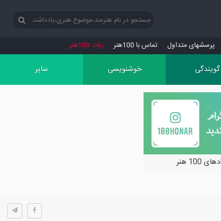
پرسش‏های متداول
تماس با 100هنر
ربات 100هنر
گویندگی
خوشنویسی
سایر
ی 100 هنر