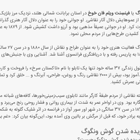
وگ
یا
فینسِنت ویلم فان خوخ
در استان برابانت شمالی هلند، نزدیک مرز بلژیک
ا از عموهایش دلال آثار نقاشی. او جوانی خود را به عنوان دلال آثار هنری گذر
پاریس مساف
 کشیدن طرح‌هایی از مردم محلی نمود.
ون گوگ در طول زندگی ۳۷ ساله خود تنها یک تابلو با نام «تاکستان سرخ» ر
نقاشی از مردم طبقهٔ کارگر مانند تابلوی سیب‌زمینی‌خورها، کافه‌های شبانه 
اره بود. وی در اواخر عمر به شدت از بیماری روانی و فشار روحی رنج می‌برد
در ۲۹ ژوئیه ۱۸۹۰ در سن ۳۷ سالگی در شهر اور سور آواز در فرانسه در اثر ش
برادر خود، که قبل از مرگش بر بالین وی آمده بود، این‌گونه بیان کرد: «غم 
ریده شدن گوش ونگوگ
ی بریده شدن گوش ونگوگ چیست؟