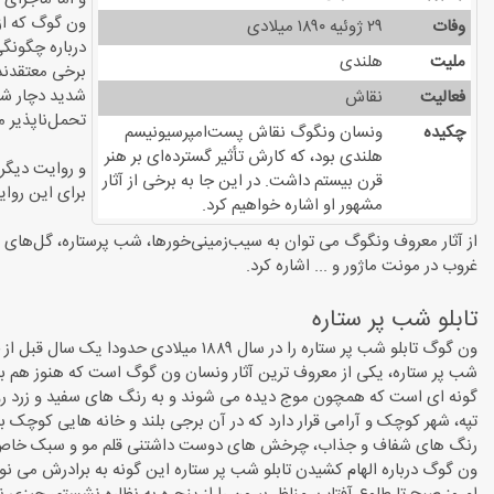
ون گوگ که از بیماری روا
وفات
۲۹ ژوئیه ۱۸۹۰ میلادی
درباره چگونگی
ملیت
هلندی
شدید دچار شد
فعالیت
نقاش
تحمل‌ناپذیر 
چکیده
ونسان ونگوگ نقاش پست‌امپرسیونیسم
هلندی بود، که کارش تأثیر گسترده‌ای بر هنر
و روایت دیگر
قرن بیستم داشت. در این جا به برخی از آثار
برای این روای
مشهور او اشاره خواهیم کرد.
از آثار معروف ونگوگ می توان به سیب‌زمینی‌خورها، شب پرستاره، گل‌های آفتاب
غروب در مونت ماژور و ... اشاره کرد.
تابلو شب پر ستاره
ون گوگ تابلو شب پر ستاره را در سال ۱۸۸۹ میلادی حدودا یک سال قبل از خودکشی اش دربیمارستانی روانی در سن-رمی-دو-پروانس واقع در روستای سنت پل فرانسه خلق کرد.
شب پر ستاره، یکی از معروف ترین آثار ونسان ون گوگ است که هنوز هم بسی
گونه ای است که همچون موج دیده می شوند و به رنگ های سفید و زرد ر
تپه، شهر کوچک و آرامی قرار دارد که در آن برجی بلند و خانه هایی کوچک 
رنگ های شفاف و جذاب، چرخش های دوست داشتنی قلم مو و سبک خاص نق
ون گوگ درباره الهام کشیدن تابلو شب پر ستاره این گونه به برادرش می نو