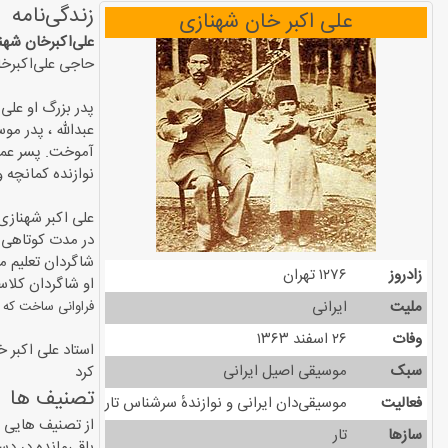
زندگی‌نامه
علی اکبر خان شهنازی
علی‌اکبرخان شهن
حاجی علی‌اکبرخا
پدر بزرگ او علی 
عبدالله ، پدر مو
آموخت. پسر عموی
نوازنده كمانچه و
علی اكبر شهنازی
شاگردان تعلیم می
زادروز
۱۲۷۶ تهران
او شاگردان كلاس
ملیت
ایرانی
فراوانی ساخت كه 
وفات
۲۶ اسفند ۱۳۶۳
سبک
موسیقی اصیل ایرانی
كرد
تصنیف ها
فعالیت
موسیقی‌دان ایرانی و نوازندهٔ سرشناس تار
از تصنیف هایی ک
سازها
تار
باقی‌مانده در د