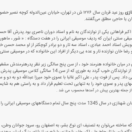
ازی
روز عید قربان سال ۱۲۷۶ ش در تهران، خیابان عین‌الدوله کوچ
ن یا حاجی مطلق می‌گفتند.
اكبر فراهانی یكی از نوازندگان به نام و استاد دوران ناصری بود.پدرش آقا حسی
سیقی سنتی ایران كه ردیف موسیقی ایرانی را در هفت دستگاه : « شور ، ماهور ،
ش استاد احمد عبادی ، استاد سه تار و دو برادر كوچكتر از او محمد حسن خ
 رضا خان نوازنده تار و عده یی دیگر از افراد این خانواده كه در موسیقی سنت
 در میان خانواده هنرمند خود ، از سن پنج سالگی زیر نظر پدرهنرمندش مش
در مدت كوتاهی از نوازندگان خوب گردد به طوری ك
 داد. پس از فوت پدر ، علی اكبر غالبا با عموی خود میرزا عبدالله دو به دو و س
های پدر و عموی خود را به تنهایی تحت تعلیم قرار داد و به راستی هم به ش
از جمله بهترین پیش در آمدها محسوب می شد .
استاد علی اكبر خان شهنازی در سال 1345 مدت پنج سال تمام دستگاهها
ه ساخته می‌توان به تصنیف ای نوع بشر، به اصفهان رو، سرود جوانان وطن، 
ستگاه شور با تار حاج علی اکبر خان شهنازی با شعری از شاعر بزرگ ایران سعد