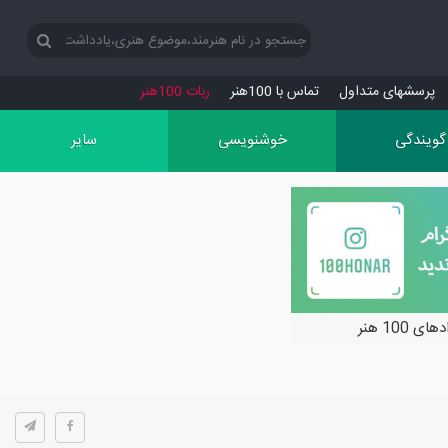
پرسش‏های متداول
تماس با 100هنر
ربات 100هنر
گویندگی
خوشنویسی
سایر
ی 100 هنر