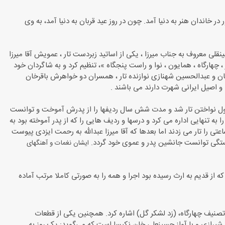
ه نصیر حضور در خاندان هنر به دنیا آمد. چون در روز عید قربان به دنیا آمد، به وی
نقلی معروف به جناب میرزا ، یكی از اساتید زبردست تار ، عمویش آقا میرزا
 چهارگاه ، همایون ، نوا و راست پنجگاه »، تنظیم كرد و به شاگردان خود
ان و عبدالحسین شهنازی نوازنده تار ، همسران دو خواهرش باقرخان
ی و اصیل ایرانی شهرت دارند می باشند .
غول نواختن تار شد و مدت شش سال ردیفها را از پدرش آموخت و توانست
ه از سن 14 سالگی كلاس موسیقی پدرش را به تنهایی اداره می كرد و درسها و ردیف هایی را كه از پدر آموخته بود به
اعتی را تار می زدند اما بعدها كه آقا میرزا عبدالله به رحمت ایزدی پیوست
ایستگی توانست جانشین پدر و عموی خود گردد.
ایشان نغمات و آهنگهای
ی موسیقی ایرانی را كه از قدیم به ارث رسیده بود اجرا و همه را به صورتی كاملا مرتب آماده
تصنیف چهارگاه، (زد لشکر گل) اشاره کرد. همچنین یکی از قطعات
ی شیرازی و با آواز حسینعلی خان نکیسا است که می‌گوید: یک روز به