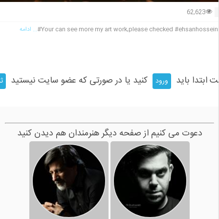
62,623
Your can see more my art work,please checked #ehsanhoss
... ادامه
ت ابتدا باید
کنید یا در صورتی که عضو سایت نیستید
ورود
ثب
دعوت می کنیم از صفحه دیگر هنرمندان هم دیدن کنید