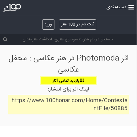
دسته‌بندی
ثبت نام در 100 هنر
ورود
اثر Photomoda در هنر عکاسی : محفل
عکاسی
بازدید تمامی آثار
لینک اثر برای انتشار:
https://www.100honar.com/Home/Contesta
ntFile/50885