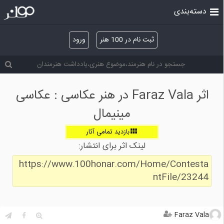
دسته‌بندی
ثبت نام در 100 هنر
ورود
اثر Faraz Vala در هنر عکاسی : عکاسی
مینیمال
بازدید تمامی آثار
لینک اثر برای انتشار:
https://www.100honar.com/Home/Contesta
ntFile/23244
Faraz Vala