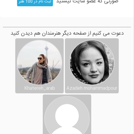
صورتی که عضو سایت نیستید
ثبت نام در 100 هنر
دعوت می کنیم از صفحه دیگر هنرمندان هم دیدن کنید
Khatereh_arab
Azadeh mohammadpour