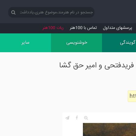
پرسش‏های متداول
تماس با 100هنر
ربات 100هنر
گویندگی
خوشنویسی
سایر
فریدفتحی و امیر حق گشا
ht