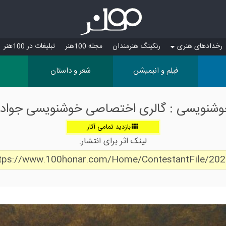
رخدادهای هنری
رنکینگ هنرمندان
مجله 100هنر
تبلیغات در 100هنر
فیلم و انیمیشن
شعر و داستان
 خوشنویسی : گالری اختصاصی خوشنویسی جواد 
بازدید تمامی آثار
لینک اثر برای انتشار:
tps://www.100honar.com/Home/ContestantFile/20