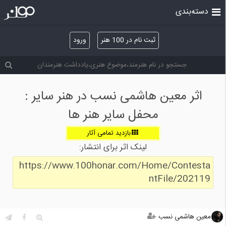
دسته‌بندی
ثبت نام در 100 هنر
ورود
اثر معین هاشمی نسب در هنر سایر :
محفل سایر هنر ها
بازدید تمامی آثار
لینک اثر برای انتشار:
https://www.100honar.com/Home/Contesta
ntFile/202119
معین هاشمی نسب