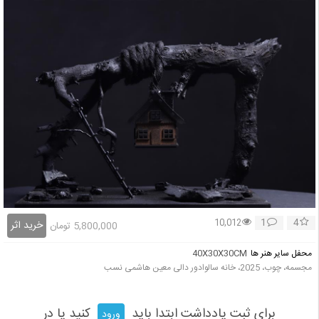
1
4
10,012
خرید اثر
5,800,000
تومان
محفل سایر هنر ها
40X30X30CM
مجسمه، چوب، 2025، خانه‌ سالوادور دالی معین هاشمی نسب
برای ثبت یادداشت ابتدا باید
کنید یا در
ورود