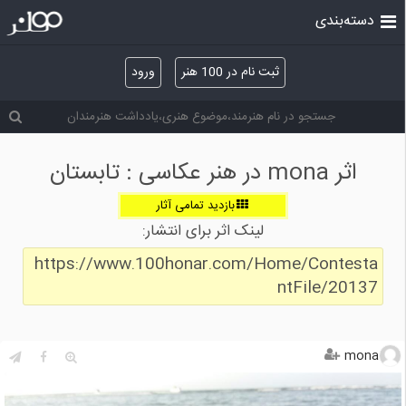
دسته‌بندی
ثبت نام در 100 هنر
ورود
اثر mona در هنر عکاسی : تابستان
بازدید تمامی آثار
لینک اثر برای انتشار:
https://www.100honar.com/Home/Contesta
ntFile/20137
mona