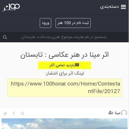
دسته‌بندی
ثبت نام در 100 هنر
ورود
اثر مینا در هنر عکاسی : تابستان
بازدید تمامی آثار
لینک اثر برای انتشار:
https://www.100honar.com/Home/Contesta
ntFile/20127
مینا