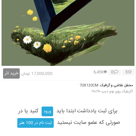
0
5
6,459
خرید اثر
17,000,000
تومان
محفل نقاشی و گرافیک
70X120CM
اکریلیک روی بوم دیپ ۱۲۰/۷۰
برای ثبت یادداشت ابتدا باید
کنید یا در
ورود
صورتی که عضو سایت نیستید
ثبت نام در 100 هنر