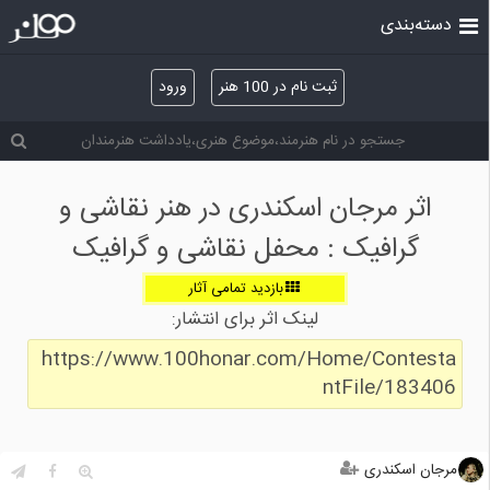
دسته‌بندی
ثبت نام در 100 هنر
ورود
اثر مرجان اسکندری در هنر نقاشی و
گرافیک : محفل نقاشی و گرافیک
بازدید تمامی آثار
لینک اثر برای انتشار:
https://www.100honar.com/Home/Contesta
ntFile/183406
مرجان اسکندری