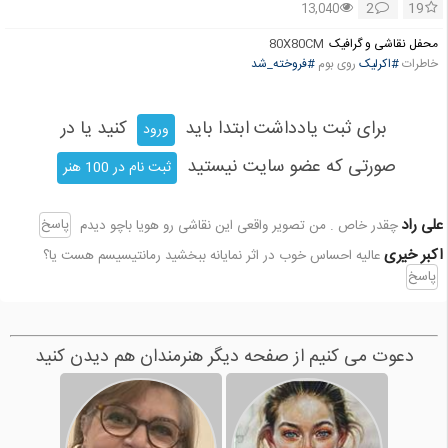
2
19
13,040
محفل نقاشی و گرافیک
80X80CM
خاطرات
#اکرلیک
روی بوم
#فروخته_شد
برای ثبت یادداشت ابتدا باید
کنید یا در
ورود
صورتی که عضو سایت نیستید
ثبت نام در 100 هنر
علی راد
پاسخ
چقدر خاص . من تصویر واقعی این نقاشی رو هویا باچو دیدم
اکبر خیری
عالیه احساس خوب در اثر نمایانه ببخشید رمانتیسیسم هست یا؟
پاسخ
دعوت می کنیم از صفحه دیگر هنرمندان هم دیدن کنید