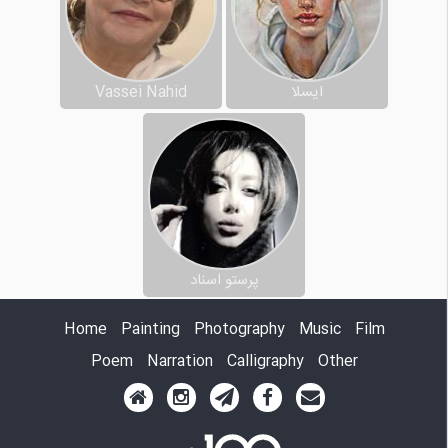
ایسلا
Vassei Nahid
پرستو اسناد
Home
Painting
Photography
Music
Film
Poem
Narration
Calligraphy
Other