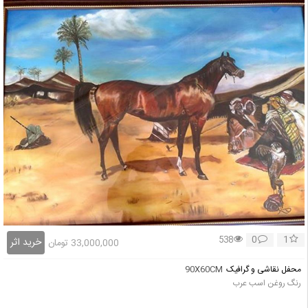
0
1
538
خرید اثر
33,000,000
تومان
محفل نقاشی و گرافیک
90X60CM
رنگ روغن اسب عرب