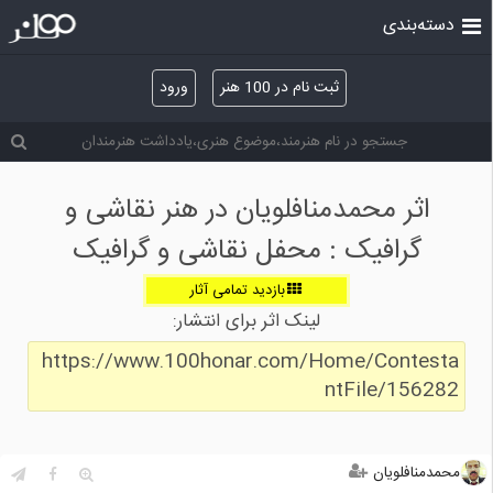
دسته‌بندی
ثبت نام در 100 هنر
ورود
اثر محمدمنافلویان در هنر نقاشی و
گرافیک : محفل نقاشی و گرافیک
بازدید تمامی آثار
لینک اثر برای انتشار:
https://www.100honar.com/Home/Contesta
ntFile/156282
محمدمنافلویان