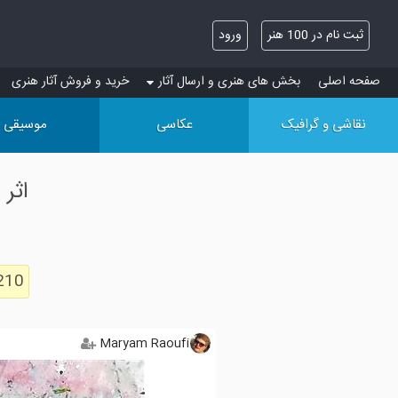
ثبت نام در 100 هنر
ورود
صفحه اصلی
بخش های هنری و ارسال آثار
خرید و فروش آثار هنری
نقاشی و گرافیک
عکاسی
موسیقی
اثر Maryam Raoufi در هنر عکاسی : محفل عکاسی
210
Maryam Raoufi