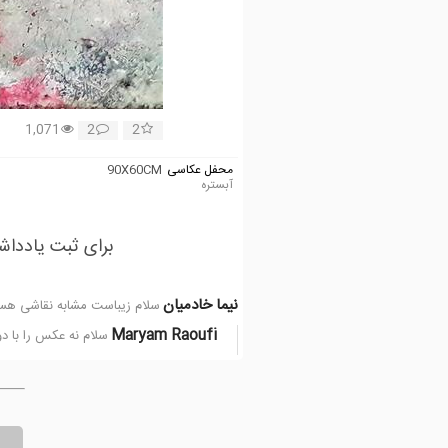
1,071
2
2
محفل عکاسی
90X60CM
آبستره
برای ثبت یادداش
نیما خادمیان
سلام زیباست مشابه نقاشی هست
Maryam Raoufi
سلام نه عکس را با دو