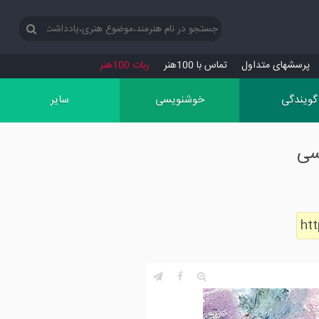
پرسش‏های متداول
تماس با 100هنر
ربات 100هنر
گویندگی
خوشنویسی
سایر
ht