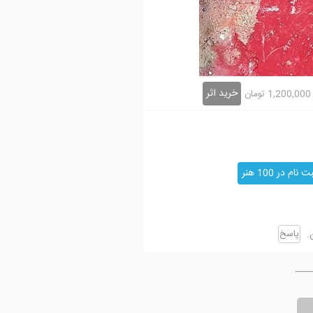
خرید اثر
1,200,000
تومان
ت نام در 100 هنر
پاسخ
ن.