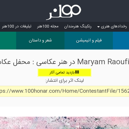
رخدادهای هنری
رنکینگ هنرمندان
مجله 100هنر
تبلیغات در 100هنر
فیلم و انیمیشن
شعر و داستان
بازدید تمامی آثار
لینک اثر برای انتشار:
tps://www.100honar.com/Home/ContestantFile/156