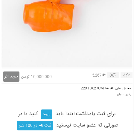
0
4
5,267
خرید اثر
10,000,000
تومان
محفل سایر هنر ها
22X10X27CM
بدون عنوان
برای ثبت یادداشت ابتدا باید
کنید یا در
ورود
صورتی که عضو سایت نیستید
ثبت نام در 100 هنر