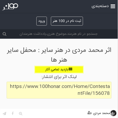
دسته‌بندی
ثبت نام در 100 هنر
ورود
اثر محمد مردی در هنر سایر : محفل سایر
هنر ها
بازدید تمامی آثار
لینک اثر برای انتشار:
https://www.100honar.com/Home/Contesta
ntFile/156078
محمد مردی