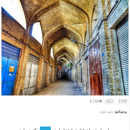
0
17
9,150
پرسپكتيو
بدون عنوان