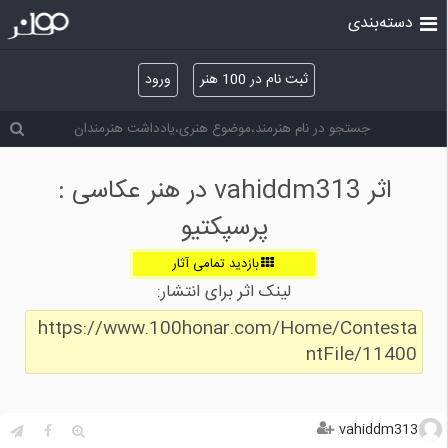
دسته‌بندی
ثبت نام در 100 هنر
ورود
اثر vahiddm313 در هنر عکاسی :
پرسپكتيو
بازدید تمامی آثار
لینک اثر برای انتشار:
https://www.100honar.com/Home/Contesta
ntFile/11400
vahiddm313