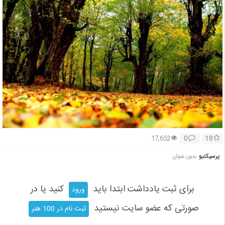
0
18
17,652
پرسپكتيو
بدون عنوان
برای ثبت یادداشت ابتدا باید
کنید یا در
ورود
صورتی که عضو سایت نیستید
ثبت نام در 100 هنر