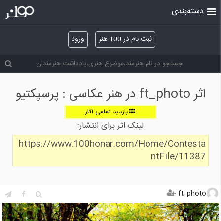
دسته‌بندی
ثبت نام در 100 هنر
ورود
اثر ft_photo در هنر عکاسی : پرسپكتيو
بازدید تمامی آثار
لینک اثر برای انتشار:
https://www.100honar.com/Home/Contesta
ntFile/11387
ft_photo