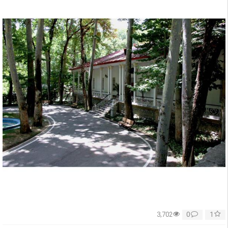
0
1
3,702