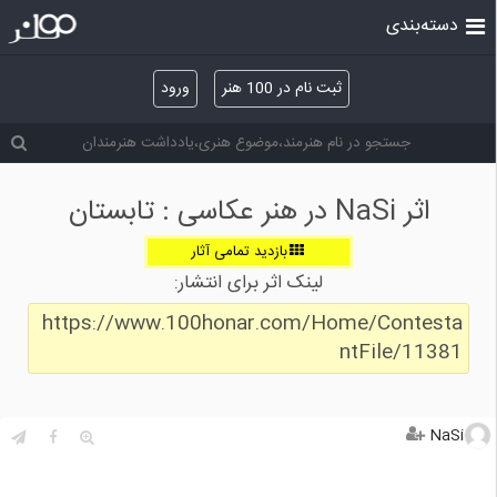
دسته‌بندی
ثبت نام در 100 هنر
ورود
اثر NaSi در هنر عکاسی : تابستان
بازدید تمامی آثار
لینک اثر برای انتشار:
https://www.100honar.com/Home/Contesta
ntFile/11381
NaSi