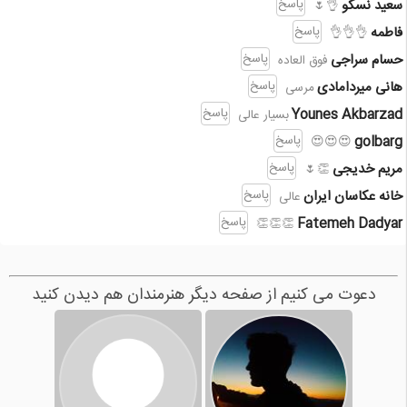
سعید نسکو
پاسخ
👌🌷
فاطمه
پاسخ
👌👌👌
حسام سراجی
پاسخ
فوق العاده
هانی میردامادی
پاسخ
مرسی
Younes Akbarzad
پاسخ
بسیار عالی
golbarg
پاسخ
😍😍😍
مریم خدیجی
پاسخ
👏🌷
خانه عکاسان ایران
پاسخ
عالی
Fatemeh Dadyar
پاسخ
👏👏👏
دعوت می کنیم از صفحه دیگر هنرمندان هم دیدن کنید