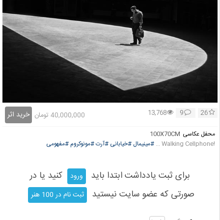
9
26
13,768
خرید اثر
40,000,000
تومان
محفل عکاسی
100X70CM
!Walking Cellphone ...
#مینیمال
#خیابانی
#آرت
#مونوکروم
#مفهومی
برای ثبت یادداشت ابتدا باید
کنید یا در
ورود
صورتی که عضو سایت نیستید
ثبت نام در 100 هنر