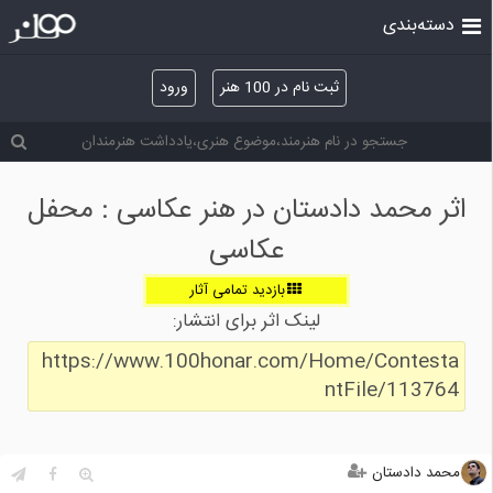
دسته‌بندی
ثبت نام در 100 هنر
ورود
اثر محمد دادستان در هنر عکاسی : محفل
عکاسی
بازدید تمامی آثار
لینک اثر برای انتشار:
https://www.100honar.com/Home/Contesta
ntFile/113764
محمد دادستان