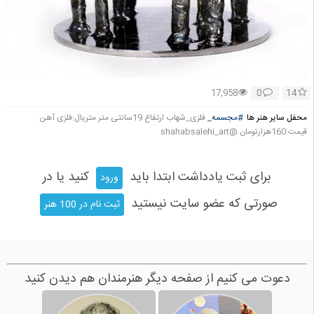
0
14
17,958
محفل سایر هنر ها
#مجسمه_
فلزی_شهاب ارتفاع 19سانتی متر متریال:فلزی آهن
قیمت:160هزارتومان @shahabsalehi_art
برای ثبت یادداشت ابتدا باید
کنید یا در
ورود
صورتی که عضو سایت نیستید
ثبت نام در 100 هنر
دعوت می کنیم از صفحه دیگر هنرمندان هم دیدن کنید