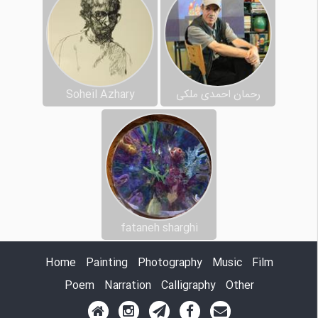
رحمان احمدی ملکی
Soheil Azhary
fataneh sharghi
Home
Painting
Photography
Music
Film
Poem
Narration
Calligraphy
Other