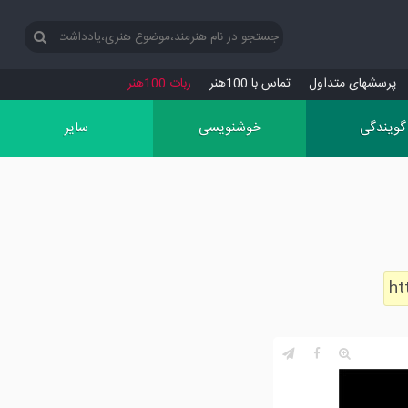
پرسش‏های متداول
تماس با 100هنر
ربات 100هنر
گویندگی
خوشنویسی
سایر
ht