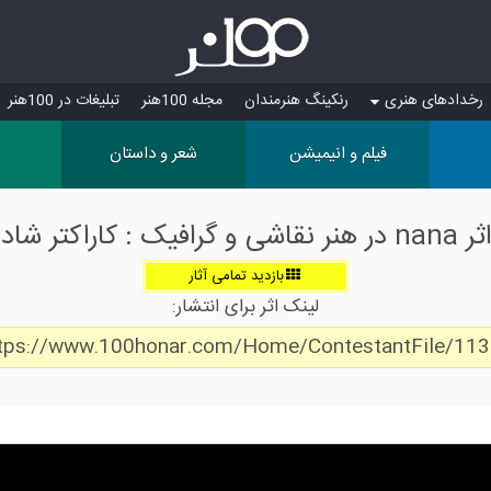
رخدادهای هنری
رنکینگ هنرمندان
مجله 100هنر
تبلیغات در 100هنر
فیلم و انیمیشن
شعر و داستان
اثر nana در هنر نقاشی و گرافیک : کاراکتر شاد
بازدید تمامی آثار
لینک اثر برای انتشار:
tps://www.100honar.com/Home/ContestantFile/11